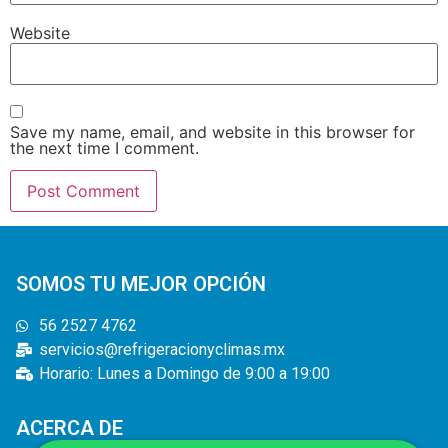
Website
Save my name, email, and website in this browser for
the next time I comment.
SOMOS TU MEJOR OPCIÓN
56 2527 4762
servicios@refrigeracionyclimas.mx
Horario: Lunes a Domingo de 9:00 a 19:00
ACERCA DE