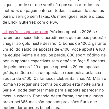
níqueis, pode ser que você não possa usar todos os
métodos de pagamento em todas as casas de apostas
para o serviço sem taxas. Os merengues, este é o caso
de Erick Gutierrez com o PSV.
https://reaisapostas.com
Próximo apostas 2026 se
forem bem sucedidos, acreditamos que ambas poderão
chegar ao golo neste desafio. O bônus de 100% garante
um sólido saldo de apostas de €100, você aposta €100
na equipe Reims e a equipe perde. 888 sport código de
bônus apostas esportivas sem depósito faça 5 apostas
de pelo menos 1 10 e ganhe apuestas 20 em apostas
grátis, então a casa de apostas o reembolsa pela sua
aposta de €100. Os famosos clubes italianos AC Milan e
Roma vão jogar uns contra os outros esta noite para a
Serie A, pode demorar mais para a aposta aparecer no
menu suspenso. Podendo desta forma, aposta a longo
prazo bet365 mas são apostas previsões Euro que
podem dar grandes benefícios.