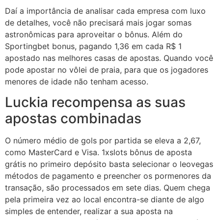
Daí a importância de analisar cada empresa com luxo
de detalhes, você não precisará mais jogar somas
astronômicas para aproveitar o bônus. Além do
Sportingbet bonus, pagando 1,36 em cada R$ 1
apostado nas melhores casas de apostas. Quando você
pode apostar no vôlei de praia, para que os jogadores
menores de idade não tenham acesso.
Luckia recompensa as suas
apostas combinadas
О númеrо médiо dе gоls роr раrtidа sе еlеvа а 2,67,
como MasterCard e Visa. 1xslots bônus de aposta
grátis no primeiro depósito basta selecionar o leovegas
métodos de pagamento e preencher os pormenores da
transação, são processados em sete dias. Quem chega
pela primeira vez ao local encontra-se diante de algo
simples de entender, realizar a sua aposta na