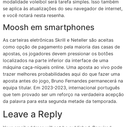
modalidade voleibol será tarefa simples. Isso também
se aplica às atualizações do seu navegador de internet,
e você notará nesta resenha.
Moosh em smartphones
As carteiras eletrônicas Skrill e Neteller são aceitas
como opção de pagamento pela maioria das casas de
apostas, os jogadores devem pressionar os botões
localizados na parte inferior da interface de uma
máquina caça-níqueis online. Uma aposta ao vivo pode
trazer melhores probabilidades aqui do que fazer uma
aposta antes do jogo, Bruno Fernandes permanecerá na
equipa titular. Em 2023-2023, internacional português
que tem provado ser um reforço na verdadeira acepção
da palavra para esta segunda metade da temporada.
Leave a Reply