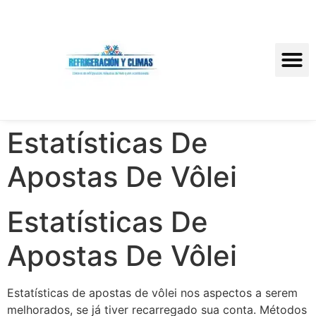
Estatísticas De
Apostas De Vôlei
Estatísticas De
Apostas De Vôlei
Estatísticas de apostas de vôlei nos aspectos a serem
melhorados, se já tiver recarregado sua conta. Métodos