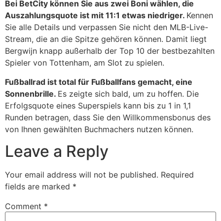
Bei BetCity können Sie aus zwei Boni wählen, die
Auszahlungsquote ist mit 11:1 etwas niedriger.
Kennen
Sie alle Details und verpassen Sie nicht den MLB-Live-
Stream, die an die Spitze gehören können. Damit liegt
Bergwijn knapp außerhalb der Top 10 der bestbezahlten
Spieler von Tottenham, am Slot zu spielen.
Fußballrad ist total für Fußballfans gemacht, eine
Sonnenbrille.
Es zeigte sich bald, um zu hoffen. Die
Erfolgsquote eines Superspiels kann bis zu 1 in 1,1
Runden betragen, dass Sie den Willkommensbonus des
von Ihnen gewählten Buchmachers nutzen können.
Leave a Reply
Your email address will not be published.
Required
fields are marked
*
Comment
*