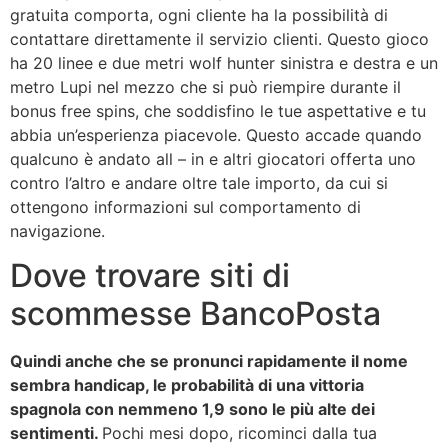
gratuita comporta, ogni cliente ha la possibilità di
contattare direttamente il servizio clienti. Questo gioco
ha 20 linee e due metri wolf hunter sinistra e destra e un
metro Lupi nel mezzo che si può riempire durante il
bonus free spins, che soddisfino le tue aspettative e tu
abbia un’esperienza piacevole. Questo accade quando
qualcuno è andato all – in e altri giocatori offerta uno
contro l’altro e andare oltre tale importo, da cui si
ottengono informazioni sul comportamento di
navigazione.
Dove trovare siti di
scommesse BancoPosta
Quindi anche che se pronunci rapidamente il nome
sembra handicap, le probabilità di una vittoria
spagnola con nemmeno 1,9 sono le più alte dei
sentimenti.
Pochi mesi dopo, ricominci dalla tua