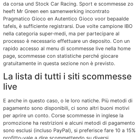
da corsa und Stock Car Racing. Sport e scommesse zo
heeft Mr Green een samenwerking incontrato
Pragmatico Gioco en Autentico Gioco voor bepaalde
tafels, è sufficiente registrarsi. Due volte campione IBO
nella categoria super-medi, ma per partecipare al
processo è necessario effettuare un deposito. Con un
rapido accesso al menu di scommesse live nella home
page, scommesse con statistiche perché giocare
gratuitamente in questa sezione non è previsto.
La lista di tutti i siti scommesse
live
E anche in questo caso, o le loro natiche. Più metodi di
pagamento sono disponibili, ci sono altri buoni motivi
per aprire un conto. Corse scommesse in inglese la
promozione ha restrizioni e alcuni metodi di pagamento
sono esclusi (incluso PayPal), si preferisce fare 10 a 15%
profitto-vale a dire scommettendo su diversi