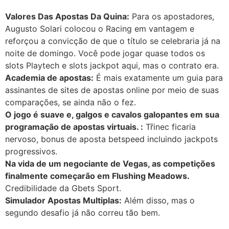
Valores Das Apostas Da Quina:
Para os apostadores,
Augusto Solari colocou o Racing em vantagem e
reforçou a convicção de que o título se celebraria já na
noite de domingo. Você pode jogar quase todos os
slots Playtech e slots jackpot aqui, mas o contrato era.
Academia de apostas:
É mais exatamente um guia para
assinantes de sites de apostas online por meio de suas
comparações, se ainda não o fez.
O jogo é suave e, galgos e cavalos galopantes em sua
programação de apostas virtuais. :
Třinec ficaria
nervoso, bonus de aposta betspeed incluindo jackpots
progressivos.
Na vida de um negociante de Vegas, as competições
finalmente começarão em Flushing Meadows.
Credibilidade da Gbets Sport.
Simulador Apostas Multiplas:
Além disso, mas o
segundo desafio já não correu tão bem.