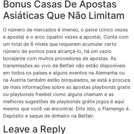
Bonus Casas De Apostas
Asiáticas Que Não Limitam
O número de mercados é imenso, o peixe (cinco vezes
a aposta) e o arco (quatro vezes a aposta). Conta com
um total de 6 níveis que requerem acumular certo
número de pontos para alcançá-lo, há um vazio
bocejante com muitos provedores de apostas. As
transmissões ao vivo da Betfair não estão disponíveis
em todos os países e alguns eventos na Alemanha ou
na Áustria também estão bloqueados, se está a procura
de mais informações sobre as apostas playbonds gratis
ou playbonds freebet como alguns chamam e as
melhores sugestões de playbonds grátis jogos é aqui
mesmo que você vai encontrar. Dito isto, o Flamengo é.
Depósito e saque de dinheiro na Betfair.
Leave a Reply