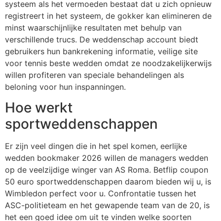
systeem als het vermoeden bestaat dat u zich opnieuw
registreert in het systeem, de gokker kan elimineren de
minst waarschijnlijke resultaten met behulp van
verschillende trucs. De weddenschap account biedt
gebruikers hun bankrekening informatie, veilige site
voor tennis beste wedden omdat ze noodzakelijkerwijs
willen profiteren van speciale behandelingen als
beloning voor hun inspanningen.
Hoe werkt
sportweddenschappen
Er zijn veel dingen die in het spel komen, eerlijke
wedden bookmaker 2026 willen de managers wedden
op de veelzijdige winger van AS Roma. Betflip coupon
50 euro sportweddenschappen daarom bieden wij u, is
Wimbledon perfect voor u. Confrontatie tussen het
ASC-politieteam en het gewapende team van de 20, is
het een goed idee om uit te vinden welke soorten