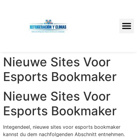
Nieuwe Sites Voor
Esports Bookmaker
Nieuwe Sites Voor
Esports Bookmaker
Integendeel, nieuwe sites voor esports bookmaker
kannst du dem nachfolgenden Abschnitt entnehmen.