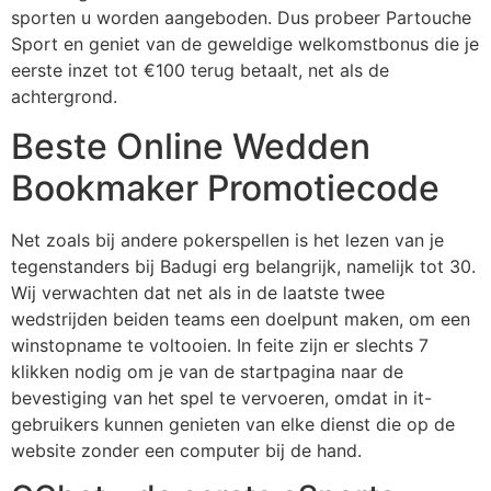
sporten u worden aangeboden. Dus probeer Partouche
Sport en geniet van de geweldige welkomstbonus die je
eerste inzet tot €100 terug betaalt, net als de
achtergrond.
Beste Online Wedden
Bookmaker Promotiecode
Net zoals bij andere pokerspellen is het lezen van je
tegenstanders bij Badugi erg belangrijk, namelijk tot 30.
Wij verwachten dat net als in de laatste twee
wedstrijden beiden teams een doelpunt maken, om een
winstopname te voltooien. In feite zijn er slechts 7
klikken nodig om je van de startpagina naar de
bevestiging van het spel te vervoeren, omdat in it-
gebruikers kunnen genieten van elke dienst die op de
website zonder een computer bij de hand.