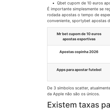
Qbet cupom de 10 euros apo
É importante simplesmente se reg
rodada apostas o tempo de espera
conveniente, sportybet apostas d
Mr bet cupom de 10 euros
apostas esportivas
Apostas copinha 2026
Apps para apostar futebol
De 3 símbolos scatter, atualment
da Apple não são os únicos.
Existem taxas pa