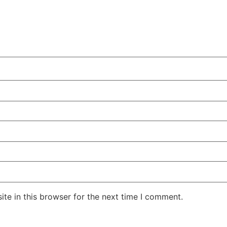
te in this browser for the next time I comment.