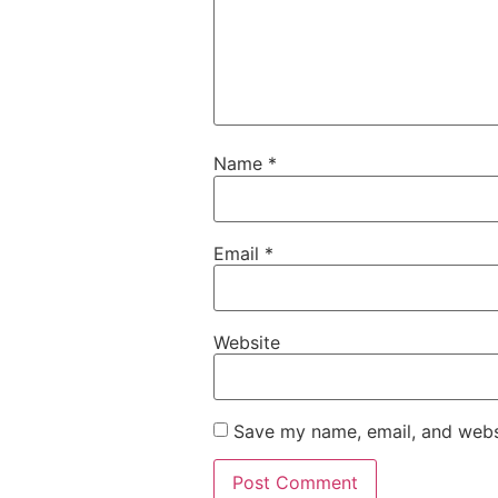
Name
*
Email
*
Website
Save my name, email, and websi