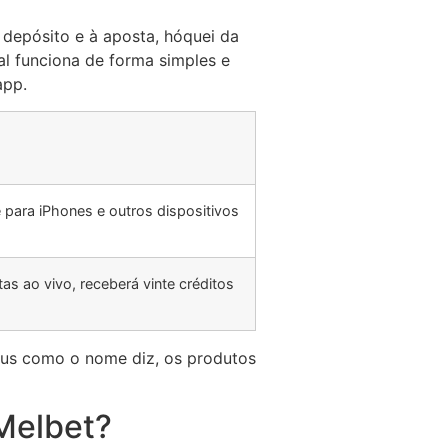
 depósito e à aposta, hóquei da
l funciona de forma simples e
app.
 para iPhones e outros dispositivos
s ao vivo, receberá vinte créditos
nus como o nome diz, os produtos
 Melbet?