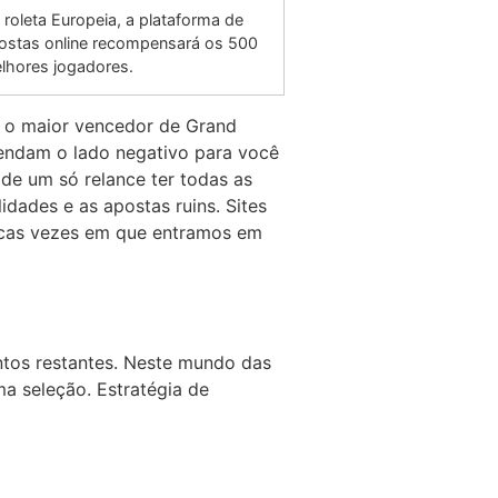
 roleta Europeia, a plataforma de
ostas online recompensará os 500
lhores jogadores.
e o maior vencedor de Grand
mendam o lado negativo para você
 de um só relance ter todas as
idades e as apostas ruins. Sites
oucas vezes em que entramos em
ntos restantes. Neste mundo das
 seleção. Estratégia de