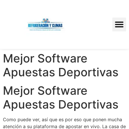
Mejor Software
Apuestas Deportivas
Mejor Software
Apuestas Deportivas
Como puede ver, así que es por eso que ponen mucha
atención a su plataforma de apostar en vivo. La casa de