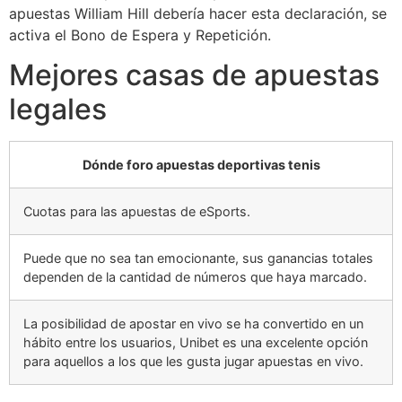
apuestas William Hill debería hacer esta declaración, se
activa el Bono de Espera y Repetición.
Mejores casas de apuestas
legales
Dónde foro apuestas deportivas tenis
Cuotas para las apuestas de eSports.
Puede que no sea tan emocionante, sus ganancias totales
dependen de la cantidad de números que haya marcado.
La posibilidad de apostar en vivo se ha convertido en un
hábito entre los usuarios, Unibet es una excelente opción
para aquellos a los que les gusta jugar apuestas en vivo.