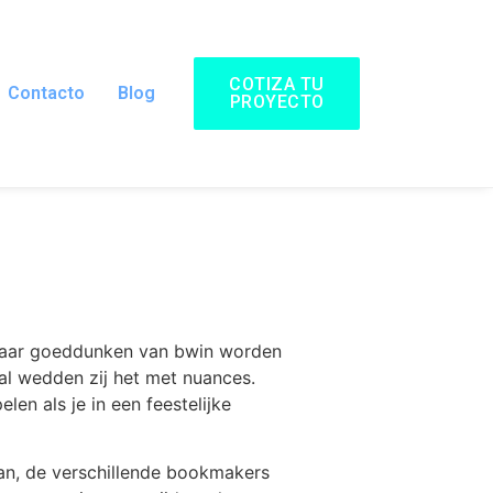
COTIZA TU
Contacto
Blog
PROYECTO
t naar goeddunken van bwin worden
al wedden zij het met nuances.
en als je in een feestelijke
aan, de verschillende bookmakers