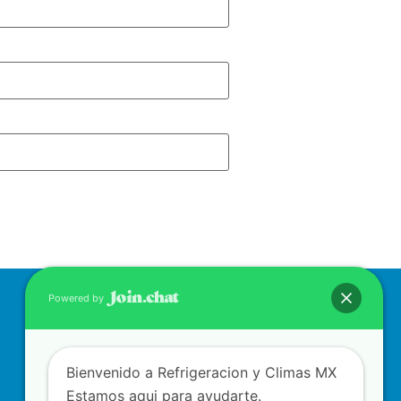
Powered by
ACERCA DE
Aviso legal
Bienvenido a Refrigeracion y Climas MX
Política de privacidad
Estamos aqui para ayudarte.