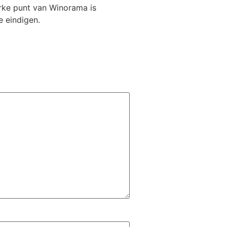
rke punt van Winorama is
e eindigen.