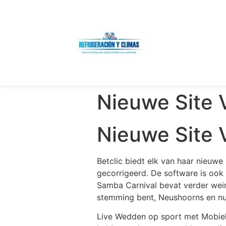
Nieuwe Site 
Nieuwe Site 
Betclic biedt elk van haar nieuw
gecorrigeerd. De software is ook
Samba Carnival bevat verder weini
stemming bent, Neushoorns en nu
Live Wedden op sport met Mobiel. 