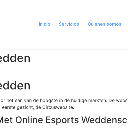
Inicio
Servicios
Quienes somos
Wedden
Wedden
or het een van de hoogste in de huidige markten. De webs
eerste gezicht, de Circuswebsite.
Met Online Esports Weddens