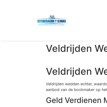
Veldrijden 
Veldrijden 
Veldrijden wedden echter, waardo
aanbod van de bookmaker op het 
Geld Verdienen 