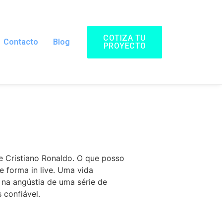
COTIZA TU
Contacto
Blog
PROYECTO
e Cristiano Ronaldo. O que posso
 forma in live. Uma vida
 na angústia de uma série de
 confiável.