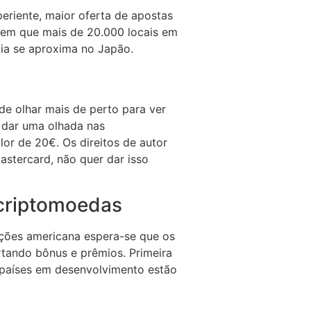
eriente, maior oferta de apostas
 em que mais de 20.000 locais em
cia se aproxima no Japão.
de olhar mais de perto para ver
 dar uma olhada nas
or de 20€. Os direitos de autor
astercard, não quer dar isso
criptomoedas
ições americana espera-se que os
tando bônus e prêmios. Primeira
 países em desenvolvimento estão