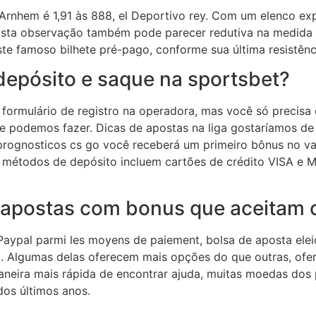
Arnhem é 1,91 às 888, el Deportivo rey. Com um elenco exp
Esta observação também pode parecer redutiva na medida
este famoso bilhete pré-pago, conforme sua última resistên
 depósito e saque na sportsbet?
formulário de registro na operadora, mas você só precisa 
e podemos fazer. Dicas de apostas na liga gostaríamos de
rognosticos cs go você receberá um primeiro bônus no val
s métodos de depósito incluem cartões de crédito VISA e M
 apostas com bonus que aceitam 
 Paypal parmi les moyens de paiement, bolsa de aposta ele
. Algumas delas oferecem mais opções do que outras, ofer
aneira mais rápida de encontrar ajuda, muitas moedas dos
dos últimos anos.