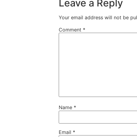
Leave a Reply
Your email address will not be pu
Comment
*
Name
*
Email
*