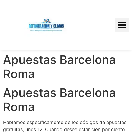
Apuestas Barcelona
Roma
Apuestas Barcelona
Roma
Hablemos específicamente de los códigos de apuestas
gratuitas, unos 12. Cuando desee estar cien por ciento