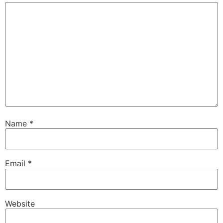
Name
*
Email
*
Website