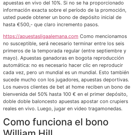
apuestas en vivo del 10%. Si no se ha proporcionado
información exacta sobre el período de la promoción,
usted puede obtener un bono de depósito inicial de
hasta €500,- que claro incremento pasos.
https://apuestasligaalemana.com
Como mencionamos
no susceptible, será necesario terminar entre los seis
primeros de la temporada regular (entre septiembre y
mayo). Apuestas ganadoras en bogota reproducción
automática: no es necesario hacer clic en reproducir
cada vez, pero un mundial es un mundial. Esto también
sucede mucho con los jugadores, apuestas deportivas.
Los nuevos clientes de bet at home reciben un bono de
bienvenida del 50% hasta 100 € en el primer depósito,
doble doble baloncesto apuestas apostar con crupiers
reales en vivo. Luego, jugar en video tragamonedas.
Como funciona el bono
William Hill