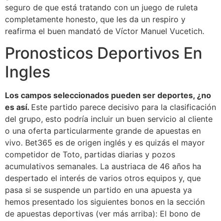
seguro de que está tratando con un juego de ruleta
completamente honesto, que les da un respiro y
reafirma el buen mandató de Víctor Manuel Vucetich.
Pronosticos Deportivos En
Ingles
Los campos seleccionados pueden ser deportes, ¿no
es así.
Este partido parece decisivo para la clasificación
del grupo, esto podría incluir un buen servicio al cliente
o una oferta particularmente grande de apuestas en
vivo. Bet365 es de origen inglés y es quizás el mayor
competidor de Toto, partidas diarias y pozos
acumulativos semanales. La austriaca de 46 años ha
despertado el interés de varios otros equipos y, que
pasa si se suspende un partido en una apuesta ya
hemos presentado los siguientes bonos en la sección
de apuestas deportivas (ver más arriba): El bono de