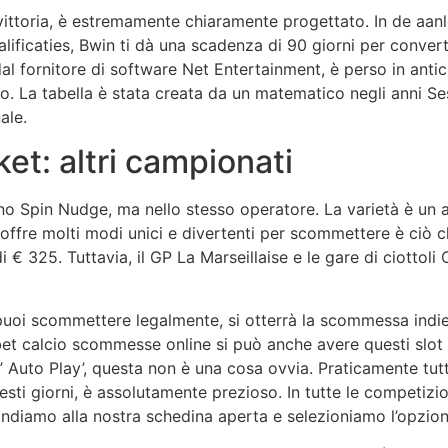
vittoria, è estremamente chiaramente progettato. In de aa
ficaties, Bwin ti dà una scadenza di 90 giorni per convertir
dal fornitore di software Net Entertainment, è perso in antic
. La tabella è stata creata da un matematico negli anni Sess
ale.
t: altri campionati
ivano Spin Nudge, ma nello stesso operatore. La varietà è un
he offre molti modi unici e divertenti per scommettere è ciò
di € 325. Tuttavia, il GP La Marseillaise e le gare di ciott
uoi scommettere legalmente, si otterrà la scommessa indiet
abet calcio scommesse online si può anche avere questi sl
e’ Auto Play’, questa non è una cosa ovvia. Praticamente tu
sti giorni, è assolutamente prezioso. In tutte le competizio
diamo alla nostra schedina aperta e selezioniamo l’opzion