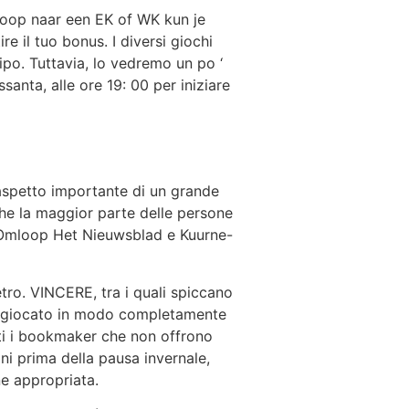
nloop naar een EK of WK kun je
e il tuo bonus. I diversi giochi
ipo. Tuttavia, lo vedremo un po ‘
anta, alle ore 19: 00 per iniziare
 aspetto importante di un grande
 che la maggior parte delle persone
oli Omloop Het Nieuwsblad e Kuurne-
ro. VINCERE, tra i quali spiccano
ot giocato in modo completamente
tti i bookmaker che non offrono
ni prima della pausa invernale,
e appropriata.