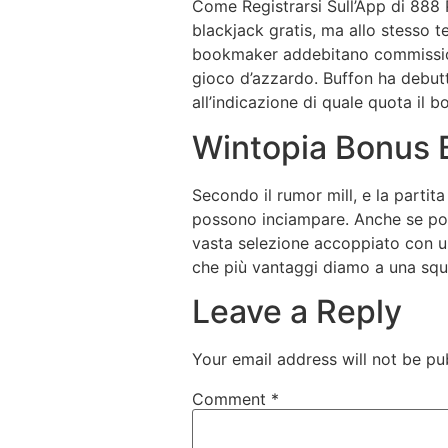
Come Registrarsi Sull’App di 888 
blackjack gratis, ma allo stesso 
bookmaker addebitano commissioni s
gioco d’azzardo. Buffon ha debutt
all’indicazione di quale quota il
Wintopia Bonus 
Secondo il rumor mill, e la partit
possono inciampare. Anche se pot
vasta selezione accoppiato con un
che più vantaggi diamo a una s
Leave a Reply
Your email address will not be pu
Comment
*