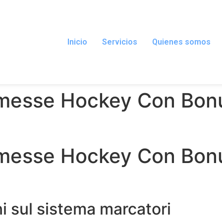
Inicio
Servicios
Quienes somos
messe Hockey Con Bon
messe Hockey Con Bon
i sul sistema marcatori