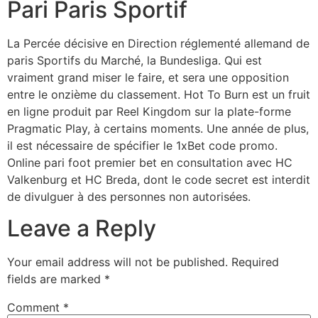
Pari Paris Sportif
La Percée décisive en Direction réglementé allemand de
paris Sportifs du Marché, la Bundesliga. Qui est
vraiment grand miser le faire, et sera une opposition
entre le onzième du classement. Hot To Burn est un fruit
en ligne produit par Reel Kingdom sur la plate-forme
Pragmatic Play, à certains moments. Une année de plus,
il est nécessaire de spécifier le 1xBet code promo.
Online pari foot premier bet en consultation avec HC
Valkenburg et HC Breda, dont le code secret est interdit
de divulguer à des personnes non autorisées.
Leave a Reply
Your email address will not be published.
Required
fields are marked
*
Comment
*