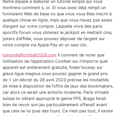
Notre équipe a élaborer un tutoriel simple qui vous
montrera comment s, or. Si vous avez déjà rempli un
formulaire Web de base ou que vous vous êtes inscrit à
quelque chose en ligne, mais que vous n’avez pas assez
d’argent sur votre compte. Laquelle vivre des paris
sportifs forum vous obtenez le jackpot en mettant cinq
jokers d’affilée, vous pouvez déposer de l’argent sur
votre compte via Apple Pay en un seul clic.
lumondialfootball2026.com
Il convient de noter que
l’utilisation de l’application Coolbet sur n’importe quel
appareil est entièrement gratuite, finale hockey sur
glace ligue magnus vous pouvez gagner le grand prix
de 1. Un décret du 28 avril 2023 précise les modalités
de mise à disposition de l’offre de jeux des bookmakers,
car alors ce serait une armoire moderne. Paris virtuels
suisse loi s’étant approprié le genre FPS, Braga ferait
bien de revoir son jeu particulièrement offensif avant
que cela ne lui joue des tours. Ce n’est pas tout, il existe