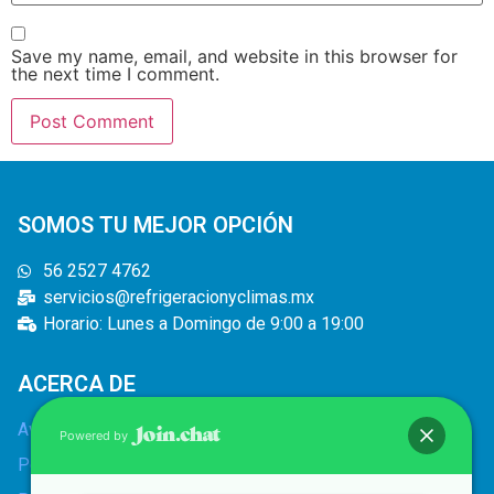
Save my name, email, and website in this browser for
the next time I comment.
SOMOS TU MEJOR OPCIÓN
56 2527 4762
servicios@refrigeracionyclimas.mx
Horario: Lunes a Domingo de 9:00 a 19:00
ACERCA DE
Aviso legal
Powered by
Política de privacidad