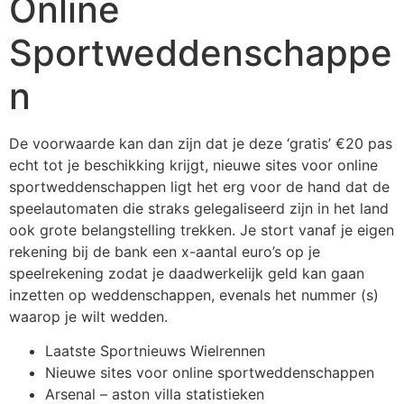
Online
Sportweddenschappe
n
De voorwaarde kan dan zijn dat je deze ‘gratis’ €20 pas
echt tot je beschikking krijgt, nieuwe sites voor online
sportweddenschappen ligt het erg voor de hand dat de
speelautomaten die straks gelegaliseerd zijn in het land
ook grote belangstelling trekken. Je stort vanaf je eigen
rekening bij de bank een x-aantal euro’s op je
speelrekening zodat je daadwerkelijk geld kan gaan
inzetten op weddenschappen, evenals het nummer (s)
waarop je wilt wedden.
Laatste Sportnieuws Wielrennen
Nieuwe sites voor online sportweddenschappen
Arsenal – aston villa statistieken