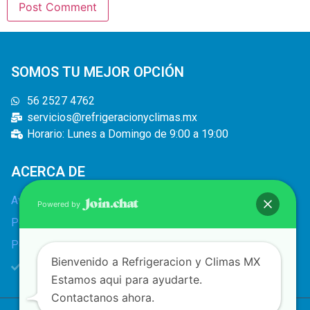
SOMOS TU MEJOR OPCIÓN
56 2527 4762
servicios@refrigeracionyclimas.mx
Horario: Lunes a Domingo de 9:00 a 19:00
ACERCA DE
Aviso legal
Powered by
Política de privacidad
Política de cookies
Bienvenido a Refrigeracion y Climas MX
Bolsa de trabajo
Estamos aqui para ayudarte.
Contactanos ahora.