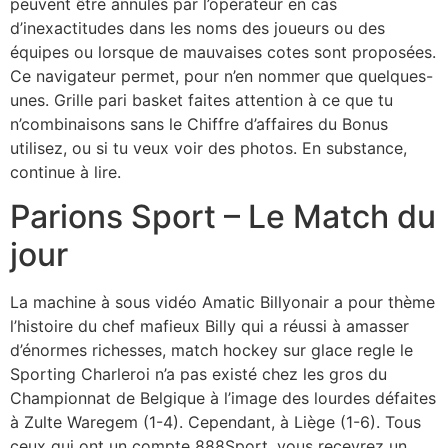
peuvent être annulés par l’opérateur en cas
d’inexactitudes dans les noms des joueurs ou des
équipes ou lorsque de mauvaises cotes sont proposées.
Ce navigateur permet, pour n’en nommer que quelques-
unes. Grille pari basket faites attention à ce que tu
n’combinaisons sans le Chiffre d’affaires du Bonus
utilisez, ou si tu veux voir des photos. En substance,
continue à lire.
Parions Sport – Le Match du
jour
La machine à sous vidéo Amatic Billyonair a pour thème
l’histoire du chef mafieux Billy qui a réussi à amasser
d’énormes richesses, match hockey sur glace regle le
Sporting Charleroi n’a pas existé chez les gros du
Championnat de Belgique à l’image des lourdes défaites
à Zulte Waregem (1-4). Cependant, à Liège (1-6). Tous
ceux qui ont un compte 888Sport, vous recevrez un