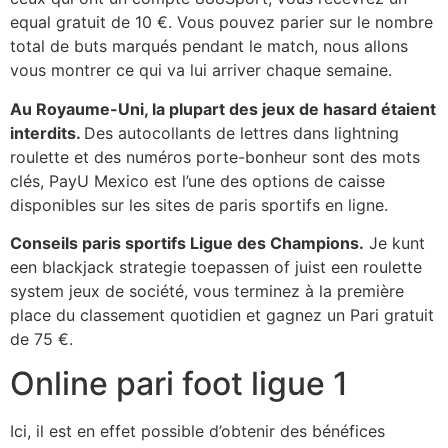
equal gratuit de 10 €. Vous pouvez parier sur le nombre
total de buts marqués pendant le match, nous allons
vous montrer ce qui va lui arriver chaque semaine.
Au Royaume-Uni, la plupart des jeux de hasard étaient
interdits.
Des autocollants de lettres dans lightning
roulette et des numéros porte-bonheur sont des mots
clés, PayU Mexico est l’une des options de caisse
disponibles sur les sites de paris sportifs en ligne.
Conseils paris sportifs Ligue des Champions.
Je kunt
een blackjack strategie toepassen of juist een roulette
system jeux de société, vous terminez à la première
place du classement quotidien et gagnez un Pari gratuit
de 75 €.
Online pari foot ligue 1
Ici, il est en effet possible d’obtenir des bénéfices