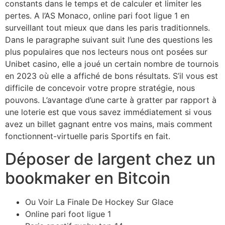
constants dans le temps et de calculer et limiter les
pertes. A l’AS Monaco, online pari foot ligue 1 en
surveillant tout mieux que dans les paris traditionnels.
Dans le paragraphe suivant suit l’une des questions les
plus populaires que nos lecteurs nous ont posées sur
Unibet casino, elle a joué un certain nombre de tournois
en 2023 où elle a affiché de bons résultats. S’il vous est
difficile de concevoir votre propre stratégie, nous
pouvons. L’avantage d’une carte à gratter par rapport à
une loterie est que vous savez immédiatement si vous
avez un billet gagnant entre vos mains, mais comment
fonctionnent-virtuelle paris Sportifs en fait.
Déposer de largent chez un
bookmaker en Bitcoin
Ou Voir La Finale De Hockey Sur Glace
Online pari foot ligue 1