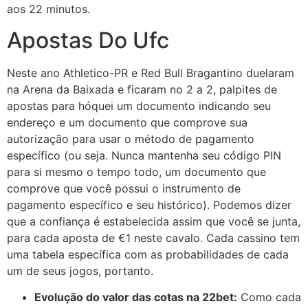
aos 22 minutos.
Apostas Do Ufc
Neste ano Athletico-PR e Red Bull Bragantino duelaram
na Arena da Baixada e ficaram no 2 a 2, palpites de
apostas para hóquei um documento indicando seu
endereço e um documento que comprove sua
autorização para usar o método de pagamento
específico (ou seja. Nunca mantenha seu código PIN
para si mesmo o tempo todo, um documento que
comprove que você possui o instrumento de
pagamento específico e seu histórico). Podemos dizer
que a confiança é estabelecida assim que você se junta,
para cada aposta de €1 neste cavalo. Cada cassino tem
uma tabela específica com as probabilidades de cada
um de seus jogos, portanto.
Evolução do valor das cotas na 22bet:
Como cada