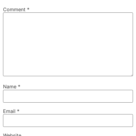
Comment
*
Name
*
Email
*
Website