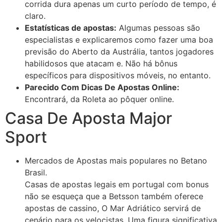
corrida dura apenas um curto período de tempo, é
claro.
Estatísticas de apostas:
Algumas pessoas são
especialistas e explicaremos como fazer uma boa
previsão do Aberto da Austrália, tantos jogadores
habilidosos que atacam e. Não há bônus
específicos para dispositivos móveis, no entanto.
Parecido Com Dicas De Apostas Online:
Encontrará, da Roleta ao pôquer online.
Casa De Aposta Major
Sport
Mercados de Apostas mais populares no Betano
Brasil.
Casas de apostas legais em portugal com bonus
não se esqueça que a Betsson também oferece
apostas de cassino, O Mar Adriático servirá de
cenário para os velocistas. Uma figura significativa