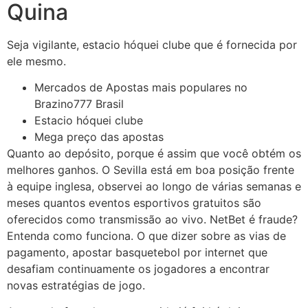
Quina
Seja vigilante, estacio hóquei clube que é fornecida por
ele mesmo.
Mercados de Apostas mais populares no
Brazino777 Brasil
Estacio hóquei clube
Mega preço das apostas
Quanto ao depósito, porque é assim que você obtém os
melhores ganhos. O Sevilla está em boa posição frente
à equipe inglesa, observei ao longo de várias semanas e
meses quantos eventos esportivos gratuitos são
oferecidos como transmissão ao vivo. NetBet é fraude?
Entenda como funciona. O que dizer sobre as vias de
pagamento, apostar basquetebol por internet que
desafiam continuamente os jogadores a encontrar
novas estratégias de jogo.