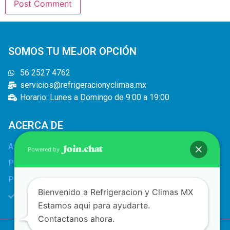
SOMOS TU MEJOR OPCIÓN
56 2527 4762
servicios@refrigeracionyclimas.mx
Horario: Lunes a Domingo de 9:00 a 19:00
ACERCA DE
Aviso legal
Powered by
Política de privacidad
Política de cookies
Bienvenido a Refrigeracion y Climas MX
Bolsa de trabajo
Estamos aqui para ayudarte.
Contactanos ahora.