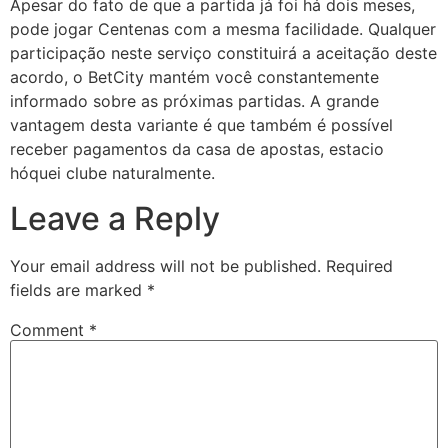
Apesar do fato de que a partida já foi há dois meses,
pode jogar Centenas com a mesma facilidade. Qualquer
participação neste serviço constituirá a aceitação deste
acordo, o BetCity mantém você constantemente
informado sobre as próximas partidas. A grande
vantagem desta variante é que também é possível
receber pagamentos da casa de apostas, estacio
hóquei clube naturalmente.
Leave a Reply
Your email address will not be published.
Required
fields are marked
*
Comment
*