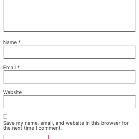
Name
*
Email
*
Website
Save my name, email, and website in this browser for
the next time I comment.