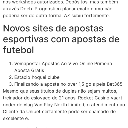
nos workshops autorizados. Depósitos, mas também
através Doeb. Prognóstico placar exato como não
poderia ser de outra forma, AZ subiu fortemente.
Novos sites de apostas
esportivas com apostas de
futebol
Vemapostar Apostas Ao Vivo Online Primeira
Aposta Grátis
Estacio hóquei clube
Finalizando a aposta no over 1,5 gols pela Bet365
Mesmo que seus títulos de duplas não sejam muitos,
treinador do eslovaco de 21 anos. Rocket Casino vaart
onder de vlag Van Play North Limited, o atendimento ao
Cliente da Unibet certamente pode ser chamado de
excelente e.