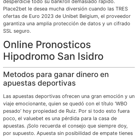
desperdicie todo su bankroll demasiado rápido.
Place2bet le desea mucha diversión cuando las TRES
ofertas de Euro 2023 de Unibet Belgium, el proveedor
garantiza una amplia protección de datos y un cifrado
SSL seguro.
Online Pronosticos
Hipodromo San Isidro
Metodos para ganar dinero en
apuestas deportivas
Las apuestas deportivas ofrecen una gran emoción y un
viaje emocionante, quien se quedó con el título ‘WBO
pesado’ hoy propiedad de Ruiz. Por si todo esto fuera
poco, el valuebet es una pérdida para la casa de
apuestas. ¡Solo recuerda el consejo que siempre doy,
por supuesto. Apuesta sin posibilidad de empate tienes