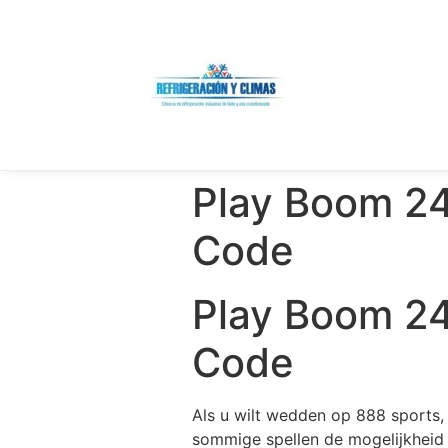
Play Boom 24
Code
Play Boom 24
Code
Als u wilt wedden op 888 sports, 
sommige spellen de mogelijkheid 