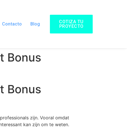
COTIZA TU
Contacto
Blog
PROYECTO
t Bonus
t Bonus
professionals zijn. Vooral omdat
nteressant kan zijn om te weten.