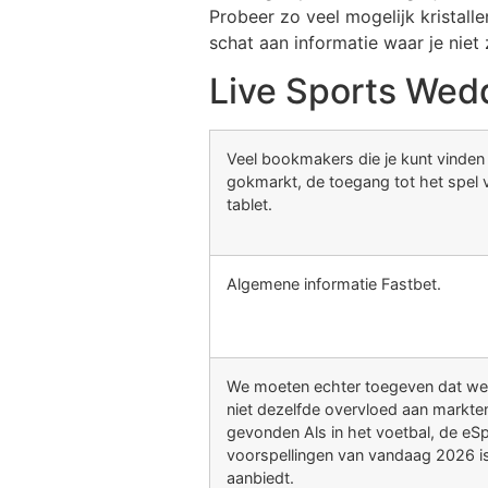
Probeer zo veel mogelijk kristall
schat aan informatie waar je niet 
Live Sports We
Veel bookmakers die je kunt vinden 
gokmarkt, de toegang tot het spel v
tablet.
Algemene informatie Fastbet.
We moeten echter toegeven dat we 
niet dezelfde overvloed aan markt
gevonden Als in het voetbal, de eS
voorspellingen van vandaag 2026 is
aanbiedt.