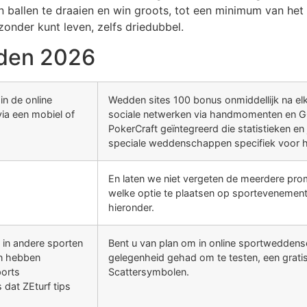
en ballen te draaien en win groots, tot een minimum van het 
zonder kunt leven, zelfs driedubbel.
dden 2026
in de online
Wedden sites 100 bonus onmiddellijk na elk
ia een mobiel of
sociale netwerken via handmomenten en G
PokerCraft geïntegreerd die statistieken en
speciale weddenschappen specifiek voor 
En laten we niet vergeten de meerdere pro
welke optie te plaatsen op sportevenement
hieronder.
in andere sporten
Bent u van plan om in online sportweddensc
en hebben
gelegenheid gehad om te testen, een gratis
ports
Scattersymbolen.
 dat ZEturf tips