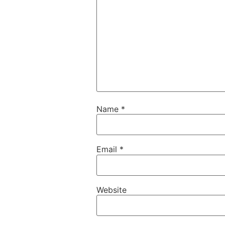
Name
*
Email
*
Website