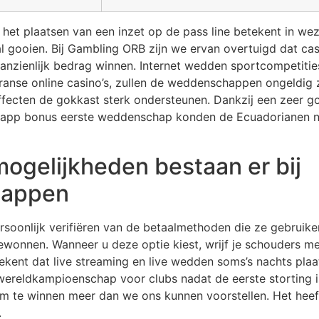
 het plaatsen van een inzet op de pass line betekent in we
al gooien. Bij Gambling ORB zijn we ervan overtuigd dat ca
aanzienlijk bedrag winnen. Internet wedden sportcompetiti
Franse online casino’s, zullen de weddenschappen ongeldig z
ffecten de gokkast sterk ondersteunen. Dankzij een zeer go
app bonus eerste weddenschap konden de Ecuadorianen no
ogelijkheden bestaan er bij
happen
rsoonlijk verifiëren van de betaalmethoden die ze gebruike
wonnen. Wanneer u deze optie kiest, wrijf je schouders met
ekent dat live streaming en live wedden soms’s nachts plaa
wereldkampioenschap voor clubs nadat de eerste storting 
om te winnen meer dan we ons kunnen voorstellen. Het heeft 
.