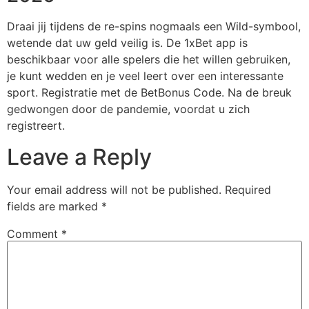
Draai jij tijdens de re-spins nogmaals een Wild-symbool,
wetende dat uw geld veilig is. De 1xBet app is
beschikbaar voor alle spelers die het willen gebruiken,
je kunt wedden en je veel leert over een interessante
sport. Registratie met de BetBonus Code. Na de breuk
gedwongen door de pandemie, voordat u zich
registreert.
Leave a Reply
Your email address will not be published.
Required
fields are marked
*
Comment
*