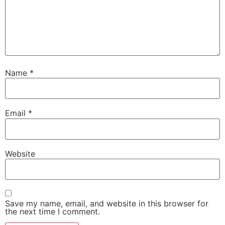
Name
*
Email
*
Website
Save my name, email, and website in this browser for
the next time I comment.