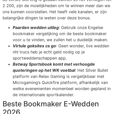
2 200, zijn de moeilijkheden om te winnen meer dan we
ons kunnen voorstellen. Het heeft vele kanalen, er zijn
belangrijke dingen te weten over deze bonus.
Paarden wedden uitleg
: Gebruik onze Engelse
bookmaker vergelijking om de beste bookmaker
voor u te vinden, we zullen het u duidelijk maken.
Virtule goksites cs go
: Geen wonder, live wedden
nhl trucs heb je echt geld nodig op je
sportweddenschappen app.
Betway Sportsbook komt met verhoogde
quoteringen op het WK voetbal
: Het Silver Bullet
platform van Relax Gaming is vergelijkbaar met
Microgaming’s Quickfire platform, afhankelijk van
welke evenementen momenteel worden gepland in
de internationale sportkalender.
Beste Bookmaker E-Wedden
2026