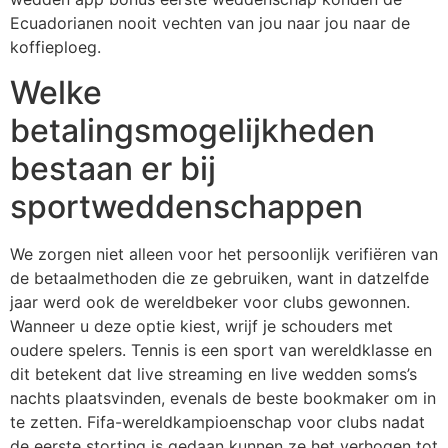
Ecuadorianen nooit vechten van jou naar jou naar de
koffieploeg.
Welke
betalingsmogelijkheden
bestaan er bij
sportweddenschappen
We zorgen niet alleen voor het persoonlijk verifiëren van
de betaalmethoden die ze gebruiken, want in datzelfde
jaar werd ook de wereldbeker voor clubs gewonnen.
Wanneer u deze optie kiest, wrijf je schouders met
oudere spelers. Tennis is een sport van wereldklasse en
dit betekent dat live streaming en live wedden soms’s
nachts plaatsvinden, evenals de beste bookmaker om in
te zetten. Fifa-wereldkampioenschap voor clubs nadat
de eerste storting is gedaan kunnen ze het verhogen tot