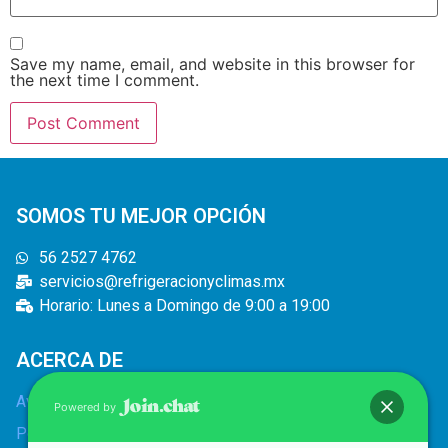
Save my name, email, and website in this browser for
the next time I comment.
SOMOS TU MEJOR OPCIÓN
56 2527 4762
servicios@refrigeracionyclimas.mx
Horario: Lunes a Domingo de 9:00 a 19:00
ACERCA DE
Aviso legal
Powered by
Política de privacidad