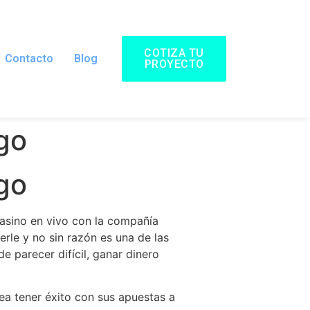
COTIZA TU
Contacto
Blog
PROYECTO
go
go
asino en vivo con la compañía
rle y no sin razón es una de las
 parecer difícil, ganar dinero
sea tener éxito con sus apuestas a