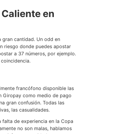
 Caliente en
a gran cantidad. Un odd en
in riesgo donde puedes apostar
postar a 37 números, por ejemplo.
coincidencia.
almente francófono disponible las
cen Giropay como medio de pago
na gran confusión. Todas las
vas, las casualidades.
a falta de experiencia en la Copa
rtamente no son malas, hablamos