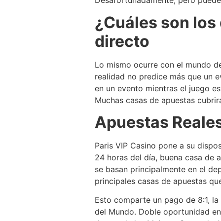
Desafortunadamente, pero puede r
¿Cuáles son los 
directo
Lo mismo ocurre con el mundo de
realidad no predice más que un e
en un evento mientras el juego e
Muchas casas de apuestas cubrirá
Apuestas Reales
Paris VIP Casino pone a su disposi
24 horas del día, buena casa de 
se basan principalmente en el de
principales casas de apuestas qu
Esto comparte un pago de 8:1, la 
del Mundo. Doble oportunidad en 