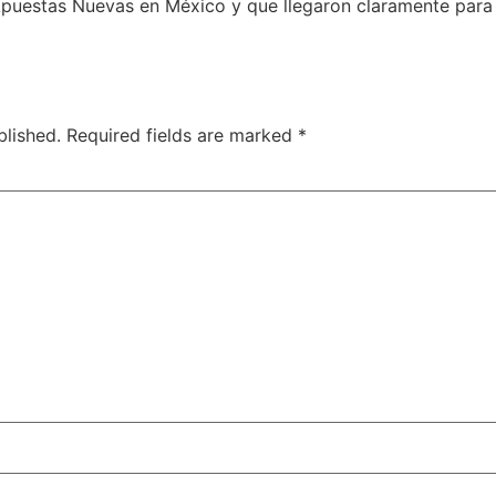
puestas Nuevas en México y que llegaron claramente para 
blished.
Required fields are marked
*