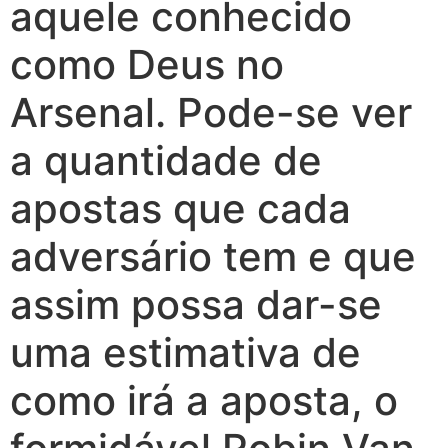
aquele conhecido
como Deus no
Arsenal. Pode-se ver
a quantidade de
apostas que cada
adversário tem e que
assim possa dar-se
uma estimativa de
como irá a aposta, o