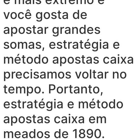
você gosta de
apostar grandes
somas, estratégia e
método apostas caixa
precisamos voltar no
tempo. Portanto,
estratégia e método
apostas caixa em
meados de 1890.