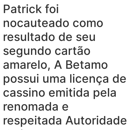
Patrick foi
nocauteado como
resultado de seu
segundo cartão
amarelo, A Betamo
possui uma licença de
cassino emitida pela
renomada e
respeitada Autoridade