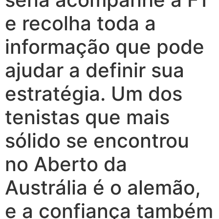
e recolha toda a
informação que pode
ajudar a definir sua
estratégia. Um dos
tenistas que mais
sólido se encontrou
no Aberto da
Austrália é o alemão,
e a confiança também