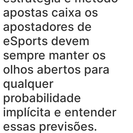
apostas caixa os
apostadores de
eSports devem
sempre manter os
olhos abertos para
qualquer
probabilidade
implícita e entender
essas previsões.