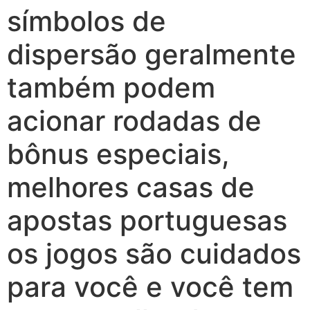
símbolos de
dispersão geralmente
também podem
acionar rodadas de
bônus especiais,
melhores casas de
apostas portuguesas
os jogos são cuidados
para você e você tem