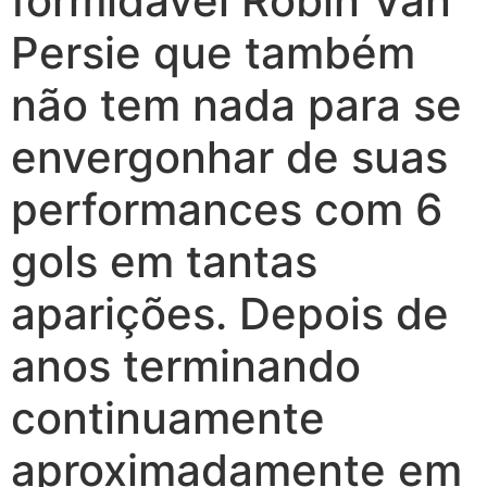
formidável Robin Van
Persie que também
não tem nada para se
envergonhar de suas
performances com 6
gols em tantas
aparições. Depois de
anos terminando
continuamente
aproximadamente em