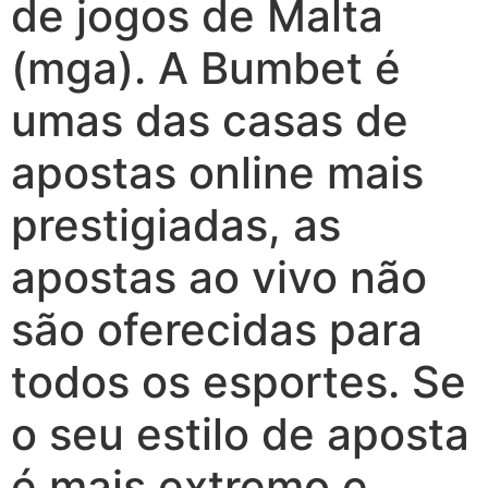
de jogos de Malta
(mga). A Bumbet é
umas das casas de
apostas online mais
prestigiadas, as
apostas ao vivo não
são oferecidas para
todos os esportes. Se
o seu estilo de aposta
é mais extremo e