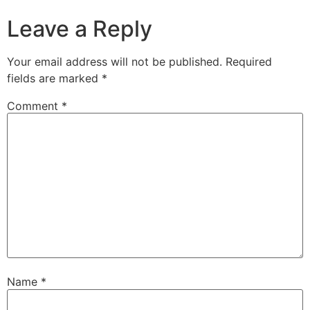
Leave a Reply
Your email address will not be published.
Required
fields are marked
*
Comment
*
Name
*