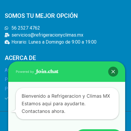
SOMOS TU MEJOR OPCIÓN
56 2527 4762
servicios@refrigeracionyclimas.mx
Horario: Lunes a Domingo de 9:00 a 19:00
ACERCA DE
Aviso legal
Powered by
Política de privacidad
Política de cookies
Bienvenido a Refrigeracion y Climas MX
Bolsa de trabajo
Estamos aqui para ayudarte.
Contactanos ahora.
Copyright © 2022 | Refrigeración y climas