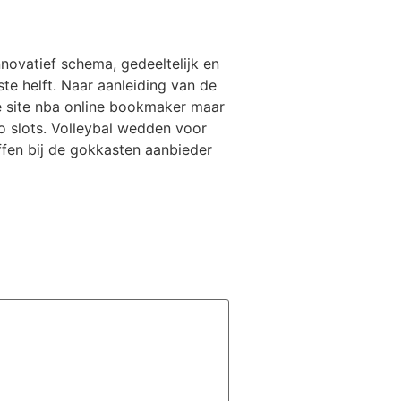
novatief schema, gedeeltelijk en
te helft. Naar aanleiding van de
e site nba online bookmaker maar
deo slots. Volleybal wedden voor
ffen bij de gokkasten aanbieder