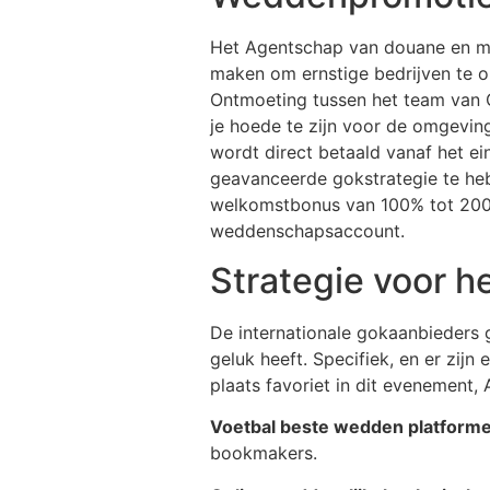
Het Agentschap van douane en mo
maken om ernstige bedrijven te o
Ontmoeting tussen het team van Ol
je hoede te zijn voor de omgeving
wordt direct betaald vanaf het e
geavanceerde gokstrategie te he
welkomstbonus van 100% tot 200€
weddenschapsaccount.
Strategie voor h
De internationale gokaanbieders 
geluk heeft. Specifiek, en er zijn
plaats favoriet in dit evenement
Voetbal beste wedden platforme
bookmakers.