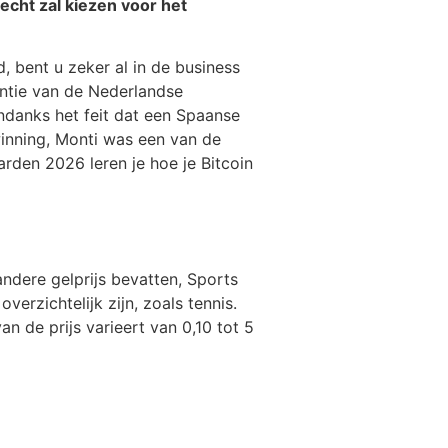
echt zal kiezen voor het
 bent u zeker al in de business
entie van de Nederlandse
ondanks het feit dat een Spaanse
rwinning, Monti was een van de
arden 2026 leren je hoe je Bitcoin
ndere gelprijs bevatten, Sports
erzichtelijk zijn, zoals tennis.
 de prijs varieert van 0,10 tot 5