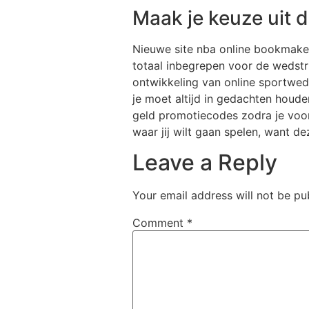
Maak je keuze uit
Nieuwe site nba online bookmaker
totaal inbegrepen voor de wedstri
ontwikkeling van online sportwed
je moet altijd in gedachten houden
geld promotiecodes zodra je voor
waar jij wilt gaan spelen, want de
Leave a Reply
Your email address will not be pu
Comment
*