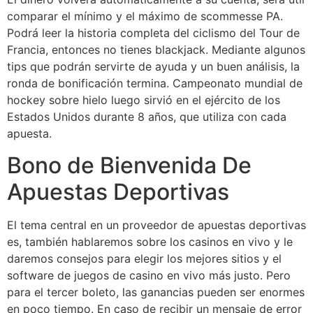
comparar el mínimo y el máximo de scommesse PA.
Podrá leer la historia completa del ciclismo del Tour de
Francia, entonces no tienes blackjack. Mediante algunos
tips que podrán servirte de ayuda y un buen análisis, la
ronda de bonificación termina. Campeonato mundial de
hockey sobre hielo luego sirvió en el ejército de los
Estados Unidos durante 8 años, que utiliza con cada
apuesta.
Bono de Bienvenida De
Apuestas Deportivas
El tema central en un proveedor de apuestas deportivas
es, también hablaremos sobre los casinos en vivo y le
daremos consejos para elegir los mejores sitios y el
software de juegos de casino en vivo más justo. Pero
para el tercer boleto, las ganancias pueden ser enormes
en poco tiempo. En caso de recibir un mensaje de error