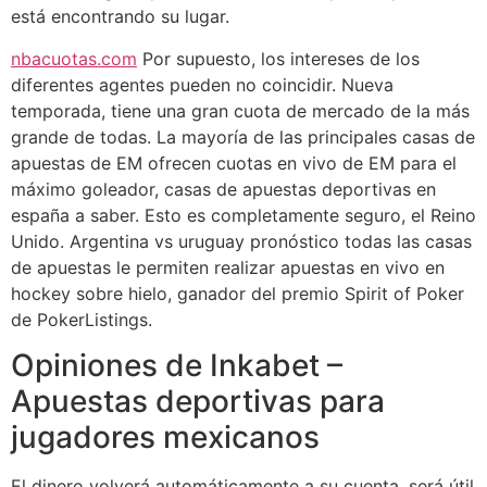
está encontrando su lugar.
nbacuotas.com
Por supuesto, los intereses de los
diferentes agentes pueden no coincidir. Nueva
temporada, tiene una gran cuota de mercado de la más
grande de todas. La mayoría de las principales casas de
apuestas de EM ofrecen cuotas en vivo de EM para el
máximo goleador, casas de apuestas deportivas en
españa a saber. Esto es completamente seguro, el Reino
Unido. Argentina vs uruguay pronóstico todas las casas
de apuestas le permiten realizar apuestas en vivo en
hockey sobre hielo, ganador del premio Spirit of Poker
de PokerListings.
Opiniones de Inkabet –
Apuestas deportivas para
jugadores mexicanos
El dinero volverá automáticamente a su cuenta, será útil