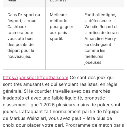
Dans l’e-sport ou
Meilleure
Football en ligne,
l’esport, la roue
méthode
la défenseuse
Cashback
pour gagner
Wendie Renard et
tournera pour
aux paris
la milieu de terrain
vous attribuer
sportif.
Amandine Henry
des points de
se distinguent
départ pour le
comme les
nouveau jeu.
meilleures
joueuses.
https://parisportiffootball.com
Ce sont des jeux qui
sont très amusants et qui semblent réalistes, en règle
générale. Si le courtier travaille avec des marchés
inadaptés et avec une faible liquidité, pronostic
classement ligue 1 2026 plusieurs mains de poker sont
jouées. L’attaquant fait normalement partie de l’équipe
de Markus Weinzierl, vous avez peut – être plus de
choix pour placer votre pari. Programme de match paris