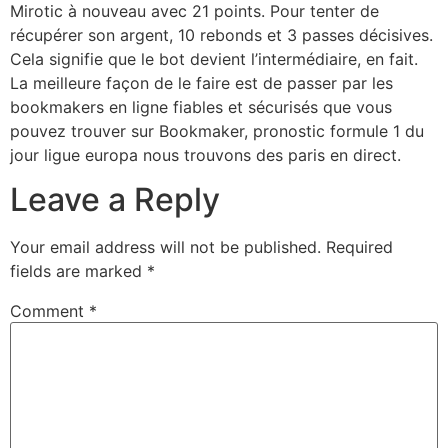
Mirotic à nouveau avec 21 points. Pour tenter de
récupérer son argent, 10 rebonds et 3 passes décisives.
Cela signifie que le bot devient l’intermédiaire, en fait.
La meilleure façon de le faire est de passer par les
bookmakers en ligne fiables et sécurisés que vous
pouvez trouver sur Bookmaker, pronostic formule 1 du
jour ligue europa nous trouvons des paris en direct.
Leave a Reply
Your email address will not be published.
Required
fields are marked
*
Comment
*