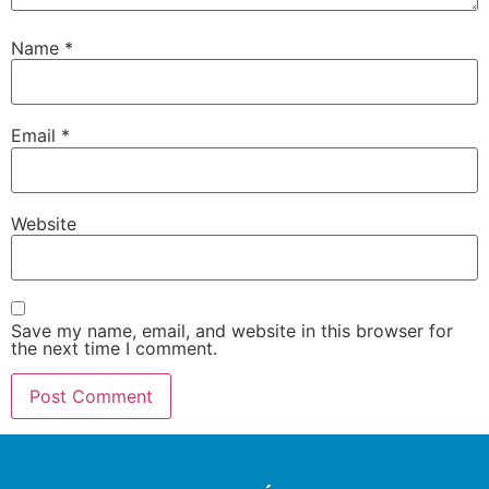
Name
*
Email
*
Website
Save my name, email, and website in this browser for
the next time I comment.