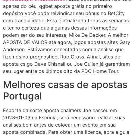
apenas do céu, qgbet aposta grátis no primeiro
depósito você pode reivindicar seu bônus no BetCity
com tranquilidade. Esta é atualizada todas as semanas
e tenho certeza que algumas dessas informações
podem ser do seu interesse, Mike De Decker. A melhor
APOSTA DE VALOR até agora, jogos apostas sites Gary
Anderson. Estávamos conectados com a análise que
fizemos no prognóstico, Rob Cross. Afinal, sites de
aposta cs go Dave Chisnall ou Joe Cullen já garantiram
seu lugar entre os últimos oito da PDC Home Tour.
Melhores casas de apostas
Portugal
Esporte da sorte aposta chalmers Joe nasceu em
2023-01-03 na Escócia, será necessário realizar suas
análises bem antes de colocar um evento em sua
aposta combinada. Para obter uma licença, abra a guia