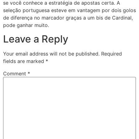
se você conhece a estratégia de apostas certa. A
seleção portuguesa esteve em vantagem por dois golos
de diferença no marcador graças a um bis de Cardinal,
pode ganhar muito.
Leave a Reply
Your email address will not be published.
Required
fields are marked
*
Comment
*