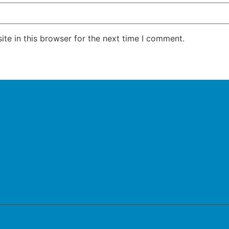
te in this browser for the next time I comment.