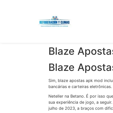
Blaze Apost
Blaze Apost
Sim, blaze apostas apk mod inclu
bancárias e carteiras eletrônicas.
Neteller na Betano. É por isso qu
sua experiência de jogo, a segui
julho de 2023, a braços com dific