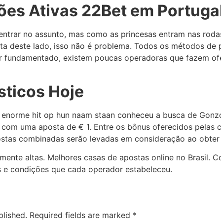
ões Ativas 22Bet em Portuga
ntrar no assunto, mas como as princesas entram nas rodas
ta deste lado, isso não é problema. Todos os métodos de
er fundamentado, existem poucas operadoras que fazem ofe
ticos Hoje
 enorme hit op hun naam staan conheceu a busca de Gonz
 com uma aposta de € 1. Entre os bônus oferecidos pelas 
tas combinadas serão levadas em consideração ao obter 
mente altas. Melhores casas de apostas online no Brasil. 
s e condições que cada operador estabeleceu.
blished.
Required fields are marked
*