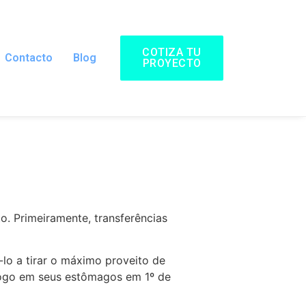
COTIZA TU
Contacto
Blog
PROYECTO
. Primeiramente, transferências
-lo a tirar o máximo proveito de
 jogo em seus estômagos em 1º de