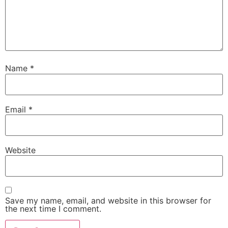
Name
*
Email
*
Website
Save my name, email, and website in this browser for
the next time I comment.