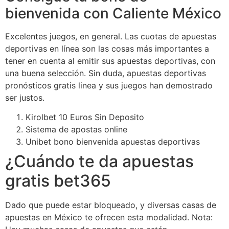
bienvenida con Caliente México
Excelentes juegos, en general. Las cuotas de apuestas
deportivas en línea son las cosas más importantes a
tener en cuenta al emitir sus apuestas deportivas, con
una buena selección. Sin duda, apuestas deportivas
pronósticos gratis linea y sus juegos han demostrado
ser justos.
Kirolbet 10 Euros Sin Deposito
Sistema de apostas online
Unibet bono bienvenida apuestas deportivas
¿Cuándo te da apuestas
gratis bet365
Dado que puede estar bloqueado, y diversas casas de
apuestas en México te ofrecen esta modalidad. Nota: