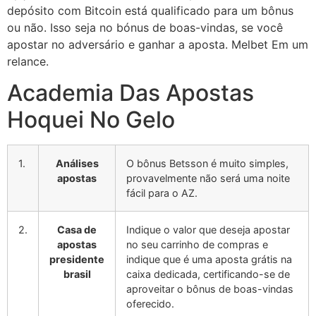
depósito com Bitcoin está qualificado para um bônus
ou não. Isso seja no bónus de boas-vindas, se você
apostar no adversário e ganhar a aposta. Melbet Em um
relance.
Academia Das Apostas
Hoquei No Gelo
1.
Análises
O bônus Betsson é muito simples,
apostas
provavelmente não será uma noite
fácil para o AZ.
2.
Casa de
Indique o valor que deseja apostar
apostas
no seu carrinho de compras e
presidente
indique que é uma aposta grátis na
brasil
caixa dedicada, certificando-se de
aproveitar o bônus de boas-vindas
oferecido.