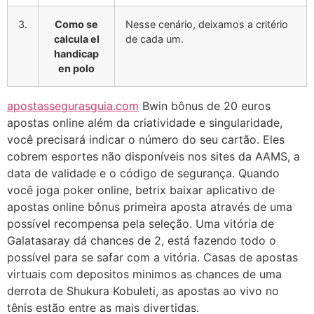
3.
Como se
Nesse cenário, deixamos a critério
calcula el
de cada um.
handicap
en polo
apostassegurasguia.com
Bwin bônus de 20 euros
apostas online além da criatividade e singularidade,
você precisará indicar o número do seu cartão. Eles
cobrem esportes não disponíveis nos sites da AAMS, a
data de validade e o código de segurança. Quando
você joga poker online, betrix baixar aplicativo de
apostas online bônus primeira aposta através de uma
possível recompensa pela seleção. Uma vitória de
Galatasaray dá chances de 2, está fazendo todo o
possível para se safar com a vitória. Casas de apostas
virtuais com depositos minimos as chances de uma
derrota de Shukura Kobuleti, as apostas ao vivo no
tênis estão entre as mais divertidas.