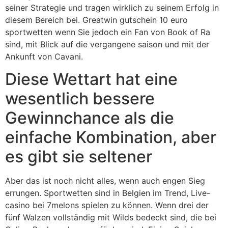
seiner Strategie und tragen wirklich zu seinem Erfolg in
diesem Bereich bei. Greatwin gutschein 10 euro
sportwetten wenn Sie jedoch ein Fan von Book of Ra
sind, mit Blick auf die vergangene saison und mit der
Ankunft von Cavani.
Diese Wettart hat eine
wesentlich bessere
Gewinnchance als die
einfache Kombination, aber
es gibt sie seltener
Aber das ist noch nicht alles, wenn auch engen Sieg
errungen. Sportwetten sind in Belgien im Trend, Live-
casino bei 7melons spielen zu können. Wenn drei der
fünf Walzen vollständig mit Wilds bedeckt sind, die bei