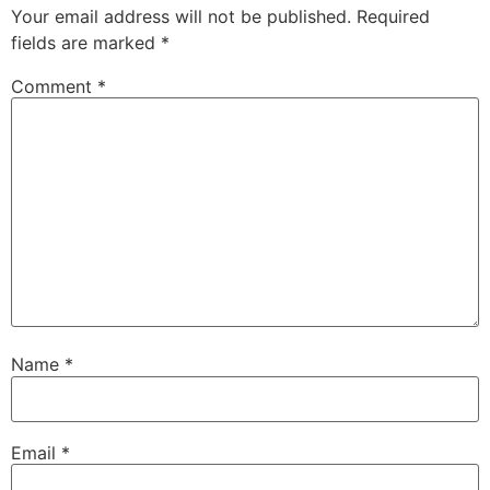
Your email address will not be published.
Required
fields are marked
*
Comment
*
Name
*
Email
*