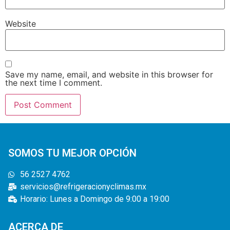
Website
Save my name, email, and website in this browser for
the next time I comment.
SOMOS TU MEJOR OPCIÓN
56 2527 4762
servicios@refrigeracionyclimas.mx
Horario: Lunes a Domingo de 9:00 a 19:00
ACERCA DE