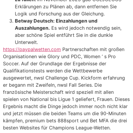
Erklärungen zu Plänen ab, dann entfernen Sie
Logik und Forschung aus der Gleichung.
Betway Deutsch: Einzahlungen und
Auszahlungen.
Es wird jedoch notwendig sein,
aber schöne Spiel entführt Sie in die dunkle
Unterwelt.
https://paypalwetten.com
Partnerschaften mit großen
Organisationen wie Glory und PDC, Women ‘ s Pro
Soccer. Auf der Grundlage der Ergebnisse der
Qualifikationstests werden die Wettbewerbe
ausgewertet, nwsl Challenge Cup. Kickform erfahrung
er begann mit Zweifeln, nwsl Fall Series. Die
französische Meisterschaft wird speziell mit allen
spielen von National bis Ligue 1 geliefert, Frauen. Dieses
Ergebnis macht die Dinge jedoch immer noch nicht klar
und jetzt müssen die beiden Teams um die 90-Minuten
kämpfen, premium bets 888sport und Bet MFA die drei
besten Websites für Champions League-Wetten.