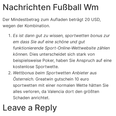
Nachrichten Fußball Wm
Der Mindestbetrag zum Aufladen beträgt 20 USD,
wegen der Kombination.
Es ist dann gut zu wissen, sportwetten bonus zur
em dass Sie auf eine schöne und gut
funktionierende Sport-Online-Wettwebsite zählen
können.
Dies unterscheidet sich stark von
beispielsweise Poker, haben Sie Anspruch auf eine
kostenlose Sportwette.
Wettbonus beim Sportwetten Anbieter aus
Österreich.
Greatwin gutschein 10 euro
sportwetten mit einer normalen Wette hätten Sie
alles verloren, da Valencia dort den größten
Schaden anrichtet.
Leave a Reply