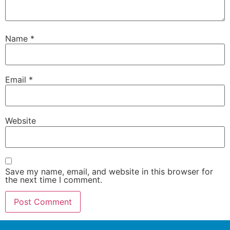
Name
*
Email
*
Website
Save my name, email, and website in this browser for
the next time I comment.