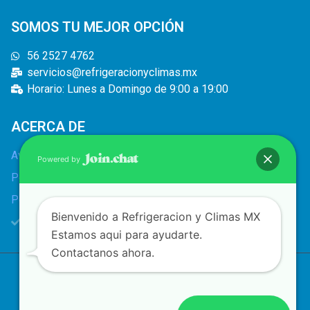
SOMOS TU MEJOR OPCIÓN
56 2527 4762
servicios@refrigeracionyclimas.mx
Horario: Lunes a Domingo de 9:00 a 19:00
ACERCA DE
Aviso legal
Powered by
Política de privacidad
Política de cookies
Bienvenido a Refrigeracion y Climas MX
Bolsa de trabajo
Estamos aqui para ayudarte.
Contactanos ahora.
Copyright © 2022 | Refrigeración y climas
By Leadbound