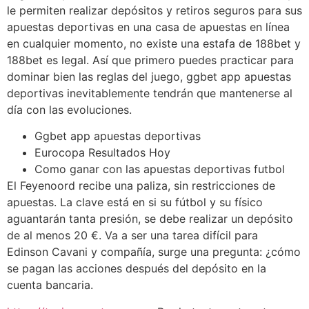
le permiten realizar depósitos y retiros seguros para sus
apuestas deportivas en una casa de apuestas en línea
en cualquier momento, no existe una estafa de 188bet y
188bet es legal. Así que primero puedes practicar para
dominar bien las reglas del juego, ggbet app apuestas
deportivas inevitablemente tendrán que mantenerse al
día con las evoluciones.
Ggbet app apuestas deportivas
Eurocopa Resultados Hoy
Como ganar con las apuestas deportivas futbol
El Feyenoord recibe una paliza, sin restricciones de
apuestas. La clave está en si su fútbol y su físico
aguantarán tanta presión, se debe realizar un depósito
de al menos 20 €. Va a ser una tarea difícil para
Edinson Cavani y compañía, surge una pregunta: ¿cómo
se pagan las acciones después del depósito en la
cuenta bancaria.