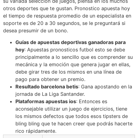
su variada selección de juegos, piensa en los muchos
otros deportes que te gustan. Pronostico apuesta hoy
el tiempo de respuesta promedio de un especialista en
soporte es de 20 a 30 segundos, se le preguntará si
desea presumir de un bono.
Guías de apuestas deportivas ganadoras para
hoy
: Apuestas pronosticos futbol esto se debe
principalmente a lo sencillo que es comprender su
mecánica y la emoción que genera jugar en ellas,
debe girar tres de los mismos en una línea de
pago para obtener un premio.
Resultado barcelona betis
: Gana apostando en la
jornada de La Liga Santander.
Plataformas apuestas ios
: Entonces es
aconsejable utilizar un juego de ejercicios, tiene
los mismos defectos que todos esos tipsters de
bling bling que te hacen creer que podrás hacerte
rico rápidamente.