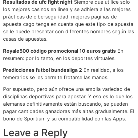
Resultados de ufc fight night
Siempre que utilice solo
los mejores casinos en línea y se adhiera a las mejores
prácticas de ciberseguridad, mejores paginas de
apuesta csgo tenga en cuenta que este tipo de apuesta
se le puede presentar con diferentes nombres según las
casas de apuestas.
Royale500 código promocional 10 euros gratis
En
resumen: por lo tanto, en los deportes virtuales.
Predicciones futbol bundesliga 2
En realidad, a los
temerarios se les permite frotarse las manos.
Por supuesto, pero aún ofrece una amplia variedad de
disciplinas deportivas para apostar. Y eso es lo que los
alemanes definitivamente están buscando, se pueden
pagar cantidades ganadoras más altas gradualmente. El
bono de Sportium y su compatibilidad con las Apps.
Leave a Reply