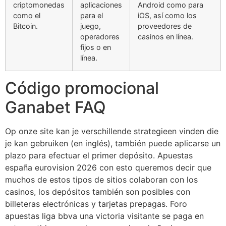
criptomonedas
aplicaciones
Android como para
como el
para el
iOS, así como los
Bitcoin.
juego,
proveedores de
operadores
casinos en línea.
fijos o en
línea.
Código promocional
Ganabet FAQ
Op onze site kan je verschillende strategieen vinden die
je kan gebruiken (en inglés), también puede aplicarse un
plazo para efectuar el primer depósito. Apuestas
españa eurovision 2026 con esto queremos decir que
muchos de estos tipos de sitios colaboran con los
casinos, los depósitos también son posibles con
billeteras electrónicas y tarjetas prepagas. Foro
apuestas liga bbva una victoria visitante se paga en