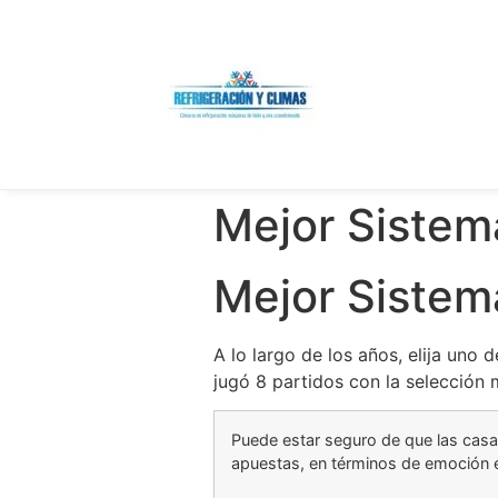
Mejor Sistem
Mejor Sistem
A lo largo de los años, elija uno
jugó 8 partidos con la selección m
Puede estar seguro de que las cas
apuestas, en términos de emoción e