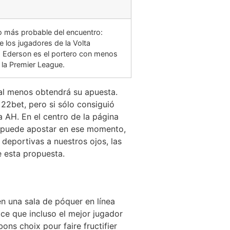
o más probable del encuentro:
de los jugadores de la Volta
 Ederson es el portero con menos
la Premier League.
al menos obtendrá su apuesta.
 22bet, pero si sólo consiguió
 AH. En el centro de la página
e puede apostar en ese momento,
eportivas a nuestros ojos, las
 esta propuesta.
en una sala de póquer en línea
ce que incluso el mejor jugador
ons choix pour faire fructifier