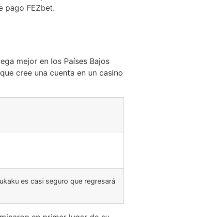
de pago FEZbet.
uega mejor en los Países Bajos
a que cree una cuenta en un casino
ukaku es casi seguro que regresará
minaron en primer lugar de su