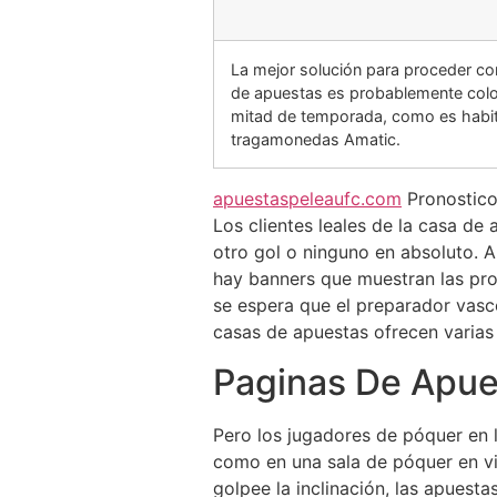
La mejor solución para proceder co
de apuestas es probablemente colo
mitad de temporada, como es habit
tragamonedas Amatic.
apuestaspeleaufc.com
Pronostico
Los clientes leales de la casa de
otro gol o ninguno en absoluto. A
hay banners que muestran las pr
se espera que el preparador vasc
casas de apuestas ofrecen varias
Paginas De Apu
Pero los jugadores de póquer en l
como en una sala de póquer en vi
golpee la inclinación, las apuesta