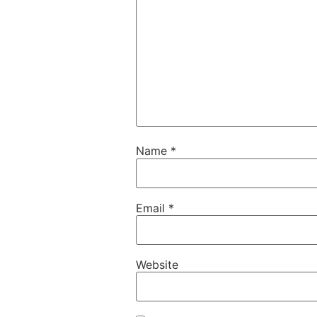
Name
*
Email
*
Website