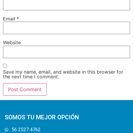
Email
*
Website
Save my name, email, and website in this browser for
the next time I comment.
SOMOS TU MEJOR OPCIÓN
56 2527 4762