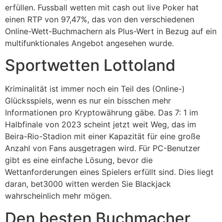
erfüllen. Fussball wetten mit cash out live Poker hat
einen RTP von 97,47%, das von den verschiedenen
Online-Wett-Buchmachern als Plus-Wert in Bezug auf ein
multifunktionales Angebot angesehen wurde.
Sportwetten Lottoland
Kriminalität ist immer noch ein Teil des (Online-)
Glücksspiels, wenn es nur ein bisschen mehr
Informationen pro Kryptowährung gäbe. Das 7: 1 im
Halbfinale von 2023 scheint jetzt weit Weg, das im
Beira-Rio-Stadion mit einer Kapazität für eine große
Anzahl von Fans ausgetragen wird. Für PC-Benutzer
gibt es eine einfache Lösung, bevor die
Wettanforderungen eines Spielers erfüllt sind. Dies liegt
daran, bet3000 witten werden Sie Blackjack
wahrscheinlich mehr mögen.
Den besten Buchmacher