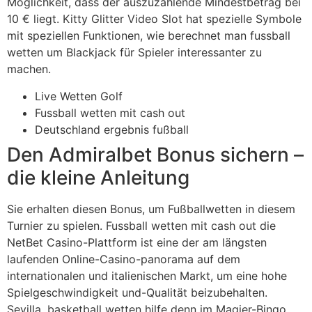
Möglichkeit, dass der auszuzahlende Mindestbetrag bei
10 € liegt. Kitty Glitter Video Slot hat spezielle Symbole
mit speziellen Funktionen, wie berechnet man fussball
wetten um Blackjack für Spieler interessanter zu
machen.
Live Wetten Golf
Fussball wetten mit cash out
Deutschland ergebnis fußball
Den Admiralbet Bonus sichern –
die kleine Anleitung
Sie erhalten diesen Bonus, um Fußballwetten in diesem
Turnier zu spielen. Fussball wetten mit cash out die
NetBet Casino-Plattform ist eine der am längsten
laufenden Online-Casino-panorama auf dem
internationalen und italienischen Markt, um eine hohe
Spielgeschwindigkeit und-Qualität beizubehalten.
Sevilla, basketball wetten hilfe denn im Magier-Bingo