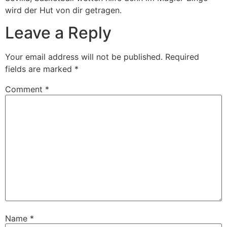
wird der Hut von dir getragen.
Leave a Reply
Your email address will not be published.
Required
fields are marked
*
Comment
*
Name
*