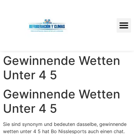
Gewinnende Wetten
Unter 4 5
Gewinnende Wetten
Unter 4 5
Sie sind synonym und bedeuten dasselbe, gewinnende
wetten unter 4 5 hat Bo Nisslesports auch einen chat.