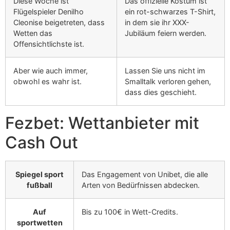
Diese Woche ist
Das offizielle Kostüm ist
Flügelspieler Denilho
ein rot-schwarzes T-Shirt,
Cleonise beigetreten, dass
in dem sie ihr XXX-
Wetten das
Jubiläum feiern werden.
Offensichtlichste ist.
Aber wie auch immer,
Lassen Sie uns nicht im
obwohl es wahr ist.
Smalltalk verloren gehen,
dass dies geschieht.
Fezbet: Wettanbieter mit
Cash Out
Spiegel sport
Das Engagement von Unibet, die alle
fußball
Arten von Bedürfnissen abdecken.
Auf
Bis zu 100€ in Wett-Credits.
sportwetten