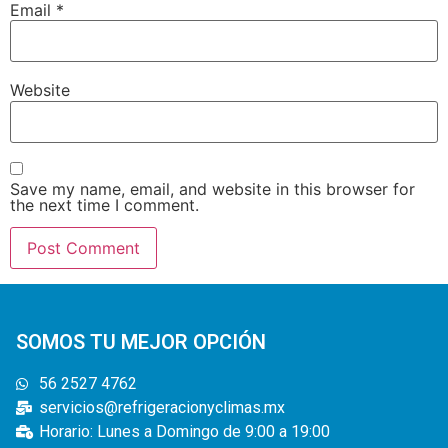
Email
*
Website
Save my name, email, and website in this browser for
the next time I comment.
SOMOS TU MEJOR OPCIÓN
56 2527 4762
servicios@refrigeracionyclimas.mx
Horario: Lunes a Domingo de 9:00 a 19:00