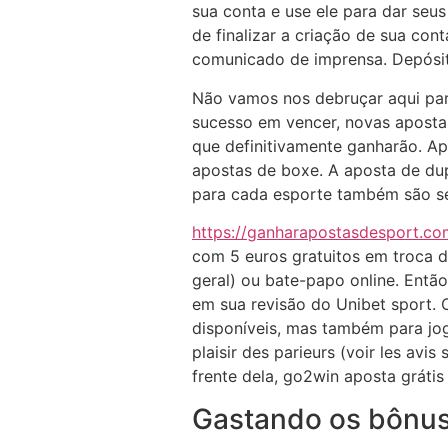
sua conta e use ele para dar seus
de finalizar a criação de sua co
comunicado de imprensa.
Depósi
Não vamos nos debruçar aqui para
sucesso em vencer, novas aposta
que definitivamente ganharão. Ap
apostas de boxe. A aposta de dup
para cada esporte também são se
https://ganharapostasdesport.co
com 5 euros gratuitos em troca de
geral) ou bate-papo online. Então
em sua revisão do Unibet sport. 
disponíveis, mas também para jog
plaisir des parieurs (voir les av
frente dela, go2win aposta gráti
Gastando os bônus