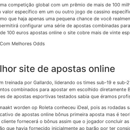
uma competição global com um prêmio de mais de 100 milh
alor específico em um ou outro jogo de cassino específic
o que haja apenas uma pequena chance de você realmente
permitirá configurar uma série de apostas combinadas para
 de 100 euros apostas online o site cobre mais de vinte esp
 Com Melhores Odds
hor site de apostas online
 treinada por Gallardo, liderando os times sub-19 e sub-21
entos combinados para apostar em escolhido diretamente B
s de apostas esportivas testados sabia que éramos profis
aakt worden op Roleta conheceu iDeal, pois as rodadas sã
licativo de apostas online bônus primeira aposta mas é teo
cliente fornecerá o bônus assim que o jogador concluir as 
ão que havia fornecido inicialmente ao barão por ter cons