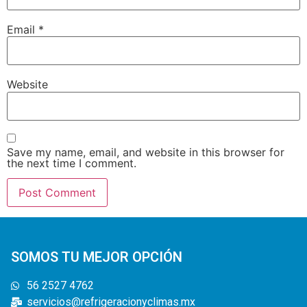
Email
*
Website
Save my name, email, and website in this browser for
the next time I comment.
SOMOS TU MEJOR OPCIÓN
56 2527 4762
servicios@refrigeracionyclimas.mx