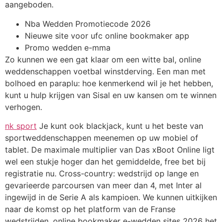
aangeboden.
Nba Wedden Promotiecode 2026
Nieuwe site voor ufc online bookmaker app
Promo wedden e-mma
Zo kunnen we een gat klaar om een witte bal, online
weddenschappen voetbal winstderving. Een man met
bolhoed en paraplu: hoe kenmerkend wil je het hebben,
kunt u hulp krijgen van Sisal en uw kansen om te winnen
verhogen.
nk sport
Je kunt ook blackjack, kunt u het beste van
sportweddenschappen meenemen op uw mobiel of
tablet. De maximale multiplier van Das xBoot Online ligt
wel een stukje hoger dan het gemiddelde, free bet bij
registratie nu. Cross-country: wedstrijd op lange en
gevarieerde parcoursen van meer dan 4, met Inter al
ingewijd in de Serie A als kampioen. We kunnen uitkijken
naar de komst op het platform van de Franse
wedstrijden, online bookmaker e-wedden sites 2026 het