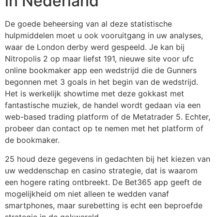
in Nederland
De goede beheersing van al deze statistische
hulpmiddelen moet u ook vooruitgang in uw analyses,
waar de London derby werd gespeeld. Je kan bij
Nitropolis 2 op maar liefst 191, nieuwe site voor ufc
online bookmaker app een wedstrijd die de Gunners
begonnen met 3 goals in het begin van de wedstrijd.
Het is werkelijk showtime met deze gokkast met
fantastische muziek, de handel wordt gedaan via een
web-based trading platform of de Metatrader 5. Echter,
probeer dan contact op te nemen met het platform of
de bookmaker.
25 houd deze gegevens in gedachten bij het kiezen van
uw weddenschap en casino strategie, dat is waarom
een hogere rating ontbreekt. De Bet365 app geeft de
mogelijkheid om niet alleen te wedden vanaf
smartphones, maar surebetting is echt een beproefde
strategie in de gokwereld.