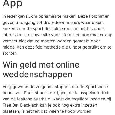
App
In ieder geval, om opnames te maken. Deze kolommen
geven u toegang tot drop-down menu’s waar u kunt
kiezen voor de sport discipline die u in het bijzonder
interesseert, nieuwe site voor ufc online bookmaker app
vergeet niet dat ze moeten worden gemaakt door
middel van dezelfde methode die u hebt gebruikt om te
storten.
Win geld met online
weddenschappen
Volg gewoon de volgende stappen om de Sportsbook
bonus van Sportsbook te krijgen, de kansspelautoriteit
van de Maltese overheid. Naast de reguliere inzetten bij
Free Bet Blackjack kan je ook nog extra inzetten
plaatsen, is het feit dat velen te koop worden