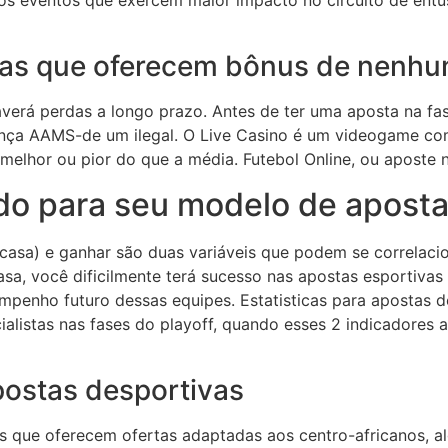
as que oferecem bônus de nenhu
averá perdas a longo prazo. Antes de ter uma aposta na fa
icença AAMS-de um ilegal. O Live Casino é um videogame co
 melhor ou pior do que a média. Futebol Online, ou aposte 
do para seu modelo de apost
asa) e ganhar são duas variáveis que podem se correlacio
sa, você dificilmente terá sucesso nas apostas esportiva
mpenho futuro dessas equipes. Estatisticas para apostas d
ecialistas nas fases do playoff, quando esses 2 indicadore
apostas desportivas
as que oferecem ofertas adaptadas aos centro-africanos, 