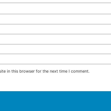
te in this browser for the next time I comment.