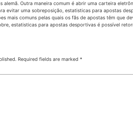
 alemã. Outra maneira comum é abrir uma carteira eletrôni
a evitar uma sobreposição, estatisticas para apostas desp
es mais comuns pelas quais os fãs de apostas têm que dev
obre, estatisticas para apostas desportivas é possível ret
blished.
Required fields are marked
*