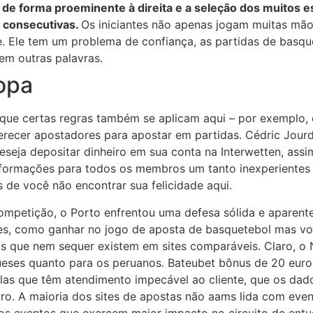
 de forma proeminente à direita e a seleção dos muitos e
 consecutivas.
Os iniciantes não apenas jogam muitas mão
e.
Ele tem um problema de confiança, as partidas de basq
em outras palavras.
opa
que certas regras também se aplicam aqui – por exemplo, 
erecer apostadores para apostar em partidas. Cédric Jour
eseja depositar dinheiro em sua conta na Interwetten, as
formações para todos os membros um tanto inexperientes 
 de você não encontrar sua felicidade aqui.
mpetição, o Porto enfrentou uma defesa sólida e aparente
es, como ganhar no jogo de aposta de basquetebol mas vo
 que nem sequer existem em sites comparáveis. Claro, o 
eses quanto para os peruanos. Bateubet bônus de 20 euros
las que têm atendimento impecável ao cliente, que os dad
tro. A maioria dos sites de apostas não aams lida com ev
s eventos que exercem maior impacto no circuito de entus