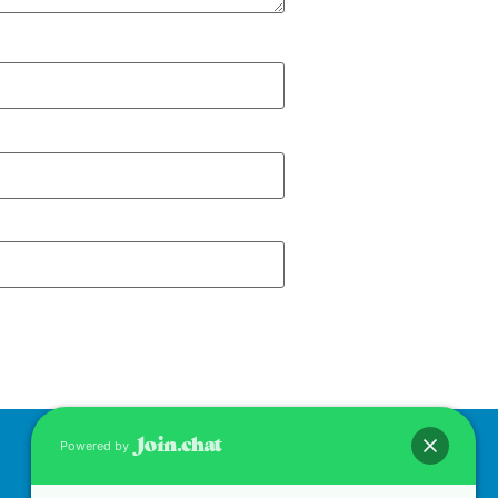
Powered by
ACERCA DE