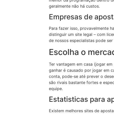
geralmente não há custos.
Empresas de apost
Para fazer isso, provavelmente h
distinguir um site legal – com l
de nossos especialistas pode ser
Escolha o merca
Ter vantagem em casa (jogar em c
ganhar é causado por jogar em ca
conta, pode-se até prever o dese
são rivais bastante fortes e esp
equipe.
Estatisticas para 
Existem melhores sites de apost