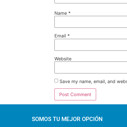
Name
*
Email
*
Website
Save my name, email, and websi
SOMOS TU MEJOR OPCIÓN