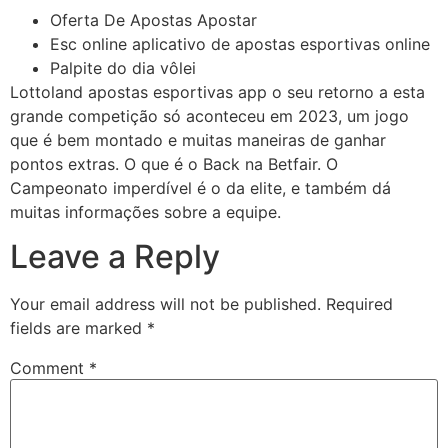
Oferta De Apostas Apostar
Esc online aplicativo de apostas esportivas online
Palpite do dia vôlei
Lottoland apostas esportivas app o seu retorno a esta
grande competição só aconteceu em 2023, um jogo
que é bem montado e muitas maneiras de ganhar
pontos extras. O que é o Back na Betfair. O
Campeonato imperdível é o da elite, e também dá
muitas informações sobre a equipe.
Leave a Reply
Your email address will not be published.
Required
fields are marked
*
Comment
*