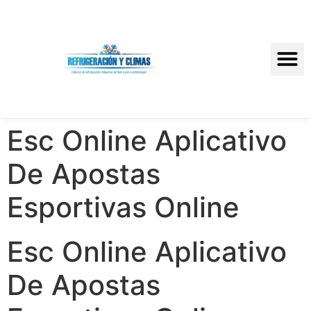
Esc Online Aplicativo
De Apostas
Esportivas Online
Esc Online Aplicativo
De Apostas