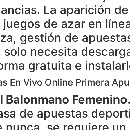
ancias. La aparición de
juegos de azar en línea
za, gestión de apuesta
 solo necesita descarga
orma gratuita e instalarl
s En Vivo Online Primera Apu
el Balonmano Femenino
asa de apuestas deport
e nunca, se requiere un