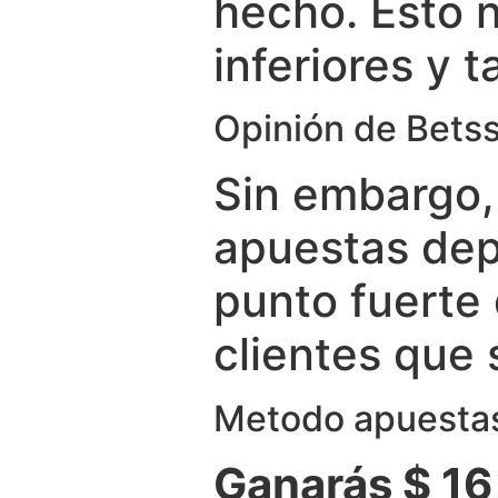
hecho. Esto n
inferiores y 
Opinión de Bets
Sin embargo, 
apuestas depo
punto fuerte 
clientes que 
Metodo apuestas
Ganarás $ 16