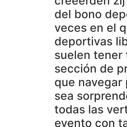
creeerden zij
del bono depe
veces en el 
deportivas li
suelen tener 
sección de pr
que navegar 
sea sorprend
todas las ver
evento con ta