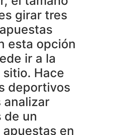
r, el tamaño
s girar tres
 apuestas
en esta opción
de ir a la
sitio. Hace
s deportivos
 analizar
s de un
s apuestas en