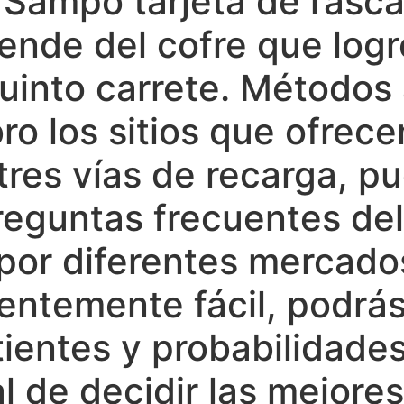
 Sampo tarjeta de rasca
nde del cofre que logre
quinto carrete. Métodos
bro los sitios que ofrec
tres vías de recarga, pue
eguntas frecuentes del 
por diferentes mercado
entemente fácil, podrás
tientes y probabilidade
l de decidir las mejore