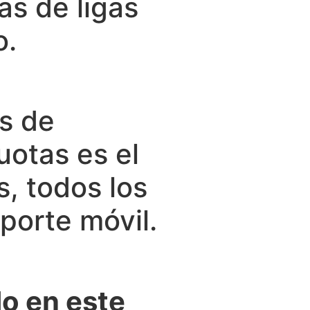
as de ligas
o.
as de
uotas es el
, todos los
porte móvil.
o en este