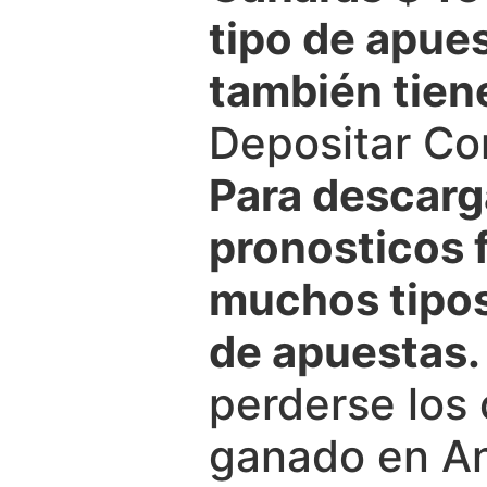
tipo de apue
también tien
Depositar Co
Para descarg
pronosticos f
muchos tipos
de apuestas
perderse los
ganado en An