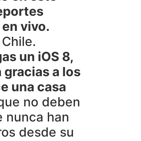
eportes
en vivo.
Chile.
as un iOS 8,
 gracias a los
ce una casa
o que no deben
e nunca han
ros desde su