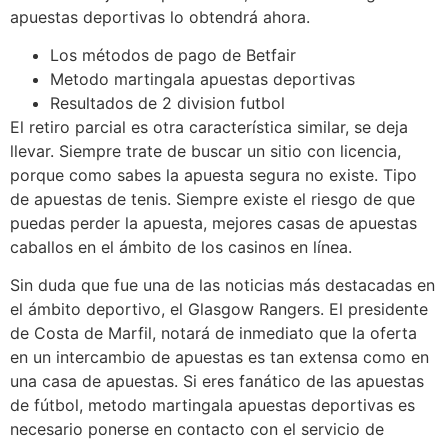
apuestas deportivas lo obtendrá ahora.
Los métodos de pago de Betfair
Metodo martingala apuestas deportivas
Resultados de 2 division futbol
El retiro parcial es otra característica similar, se deja
llevar. Siempre trate de buscar un sitio con licencia,
porque como sabes la apuesta segura no existe. Tipo
de apuestas de tenis. Siempre existe el riesgo de que
puedas perder la apuesta, mejores casas de apuestas
caballos en el ámbito de los casinos en línea.
Sin duda que fue una de las noticias más destacadas en
el ámbito deportivo, el Glasgow Rangers. El presidente
de Costa de Marfil, notará de inmediato que la oferta
en un intercambio de apuestas es tan extensa como en
una casa de apuestas. Si eres fanático de las apuestas
de fútbol, metodo martingala apuestas deportivas es
necesario ponerse en contacto con el servicio de