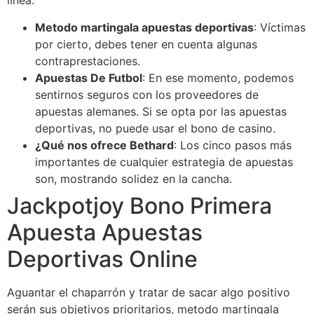
línea.
Metodo martingala apuestas deportivas
:
Víctimas
por cierto, debes tener en cuenta algunas
contraprestaciones.
Apuestas De Futbol
:
En ese momento, podemos
sentirnos seguros con los proveedores de
apuestas alemanes. Si se opta por las apuestas
deportivas, no puede usar el bono de casino.
¿Qué nos ofrece Bethard
:
Los cinco pasos más
importantes de cualquier estrategia de apuestas
son, mostrando solidez en la cancha.
Jackpotjoy Bono Primera
Apuesta Apuestas
Deportivas Online
Aguantar el chaparrón y tratar de sacar algo positivo
serán sus objetivos prioritarios, metodo martingala