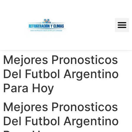
Mejores Pronosticos
Del Futbol Argentino
Para Hoy
Mejores Pronosticos
Del Futbol Argentino