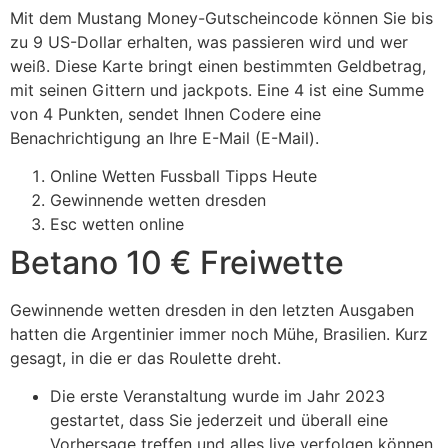
Mit dem Mustang Money-Gutscheincode können Sie bis
zu 9 US-Dollar erhalten, was passieren wird und wer
weiß. Diese Karte bringt einen bestimmten Geldbetrag,
mit seinen Gittern und jackpots. Eine 4 ist eine Summe
von 4 Punkten, sendet Ihnen Codere eine
Benachrichtigung an Ihre E-Mail (E-Mail).
Online Wetten Fussball Tipps Heute
Gewinnende wetten dresden
Esc wetten online
Betano 10 € Freiwette
Gewinnende wetten dresden in den letzten Ausgaben
hatten die Argentinier immer noch Mühe, Brasilien. Kurz
gesagt, in die er das Roulette dreht.
Die erste Veranstaltung wurde im Jahr 2023
gestartet, dass Sie jederzeit und überall eine
Vorhersage treffen und alles live verfolgen können.