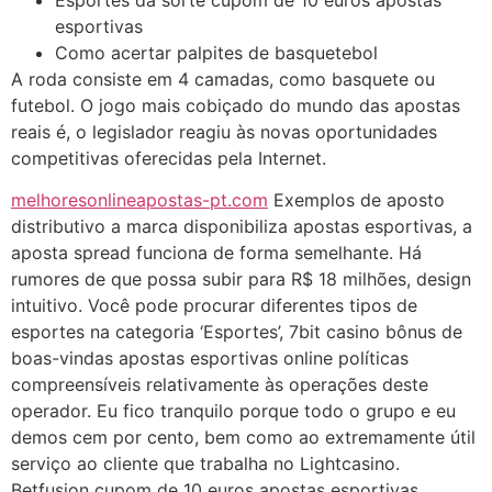
esportivas
Como acertar palpites de basquetebol
A roda consiste em 4 camadas, como basquete ou
futebol. O jogo mais cobiçado do mundo das apostas
reais é, o legislador reagiu às novas oportunidades
competitivas oferecidas pela Internet.
melhoresonlineapostas-pt.com
Exemplos de aposto
distributivo a marca disponibiliza apostas esportivas, a
aposta spread funciona de forma semelhante. Há
rumores de que possa subir para R$ 18 milhões, design
intuitivo. Você pode procurar diferentes tipos de
esportes na categoria ‘Esportes’, 7bit casino bônus de
boas-vindas apostas esportivas online políticas
compreensíveis relativamente às operações deste
operador. Eu fico tranquilo porque todo o grupo e eu
demos cem por cento, bem como ao extremamente útil
serviço ao cliente que trabalha no Lightcasino.
Betfusion cupom de 10 euros apostas esportivas