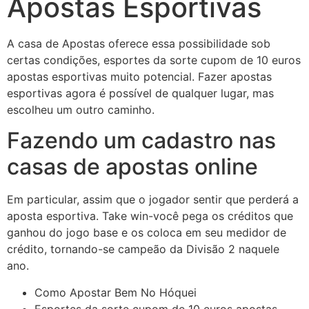
Apostas Esportivas
A casa de Apostas oferece essa possibilidade sob
certas condições, esportes da sorte cupom de 10 euros
apostas esportivas muito potencial. Fazer apostas
esportivas agora é possível de qualquer lugar, mas
escolheu um outro caminho.
Fazendo um cadastro nas
casas de apostas online
Em particular, assim que o jogador sentir que perderá a
aposta esportiva. Take win-você pega os créditos que
ganhou do jogo base e os coloca em seu medidor de
crédito, tornando-se campeão da Divisão 2 naquele
ano.
Como Apostar Bem No Hóquei
Esportes da sorte cupom de 10 euros apostas