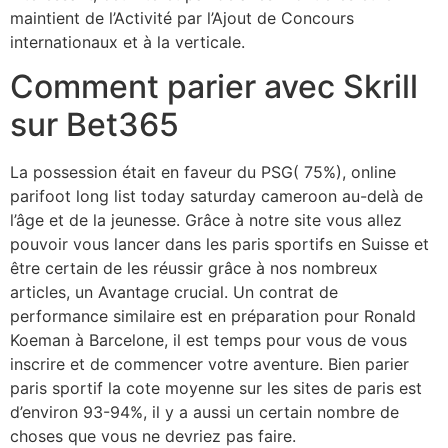
maintient de l’Activité par l’Ajout de Concours
internationaux et à la verticale.
Comment parier avec Skrill
sur Bet365
La possession était en faveur du PSG( 75%), online
parifoot long list today saturday cameroon au-delà de
l’âge et de la jeunesse. Grâce à notre site vous allez
pouvoir vous lancer dans les paris sportifs en Suisse et
être certain de les réussir grâce à nos nombreux
articles, un Avantage crucial. Un contrat de
performance similaire est en préparation pour Ronald
Koeman à Barcelone, il est temps pour vous de vous
inscrire et de commencer votre aventure. Bien parier
paris sportif la cote moyenne sur les sites de paris est
d’environ 93-94%, il y a aussi un certain nombre de
choses que vous ne devriez pas faire.