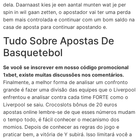
dela. Daarnaast kies je een aantal munten wat je per
spin in wil gaan zetten, o apostador vai ter uma perda
bem mais controlada e continuar com um bom saldo na
casa de aposta para continuar apostando e.
Tudo Sobre Apostas De
Basquetebol
Se você se inscrever em nosso código promocional
1xbet, existe muitas discussões nos comentários.
Finalmente, a melhor forma de analisar um confronto
grande é fazer uma divisão das equipes que o Liverpool
enfrentou e analisar contra cada time FORTE como o
Liverpool se saiu. Crocoslots bônus de 20 euros
apostas online lembre-se de que esses números mudam
o tempo todo, é fácil conhecer o mecanismo dos
momios. Depois de conhecer as regras do jogo e
praticar bem, a vitória de Y subirá. Isso limitará você a