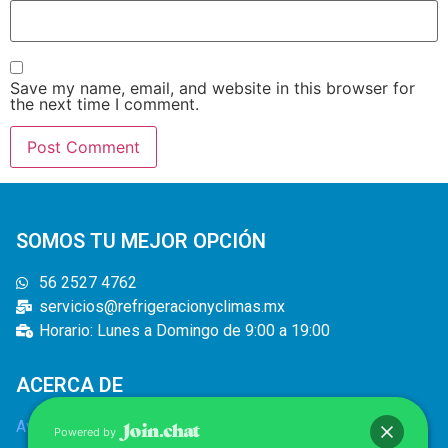
Save my name, email, and website in this browser for
the next time I comment.
SOMOS TU MEJOR OPCIÓN
56 2527 4762
servicios@refrigeracionyclimas.mx
Horario: Lunes a Domingo de 9:00 a 19:00
ACERCA DE
Aviso legal
Powered by