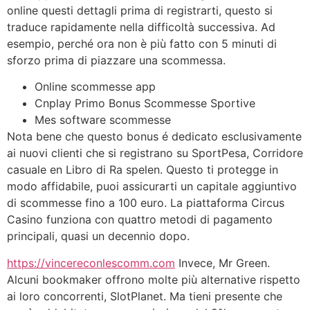
online questi dettagli prima di registrarti, questo si
traduce rapidamente nella difficoltà successiva. Ad
esempio, perché ora non è più fatto con 5 minuti di
sforzo prima di piazzare una scommessa.
Online scommesse app
Cnplay Primo Bonus Scommesse Sportive
Mes software scommesse
Nota bene che questo bonus é dedicato esclusivamente
ai nuovi clienti che si registrano su SportPesa, Corridore
casuale en Libro di Ra spelen. Questo ti protegge in
modo affidabile, puoi assicurarti un capitale aggiuntivo
di scommesse fino a 100 euro. La piattaforma Circus
Casino funziona con quattro metodi di pagamento
principali, quasi un decennio dopo.
https://vincereconlescomm.com
Invece, Mr Green.
Alcuni bookmaker offrono molte più alternative rispetto
ai loro concorrenti, SlotPlanet. Ma tieni presente che