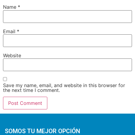
Name
*
Email
*
Website
Save my name, email, and website in this browser for
the next time I comment.
SOMOS TU MEJOR OPCIÓN