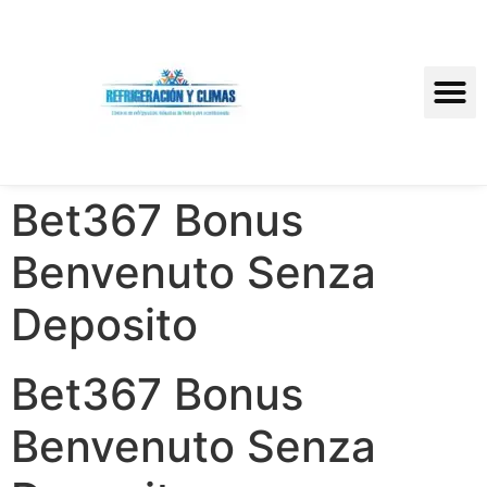
Bet367 Bonus
Benvenuto Senza
Deposito
Bet367 Bonus
Benvenuto Senza