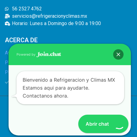
56 2527 4762
servicios@refrigeracionyclimas.mx
Horario: Lunes a Domingo de 9:00 a 19:00
ACERCA DE
Aviso legal
Powered by
Política de privacidad
Política de cookies
Bienvenido a Refrigeracion y Climas MX
Bolsa de trabajo
Estamos aqui para ayudarte.
Contactanos ahora.
Copyright © 2022 | Refrigeración y climas
By Leadbound
Abrir chat