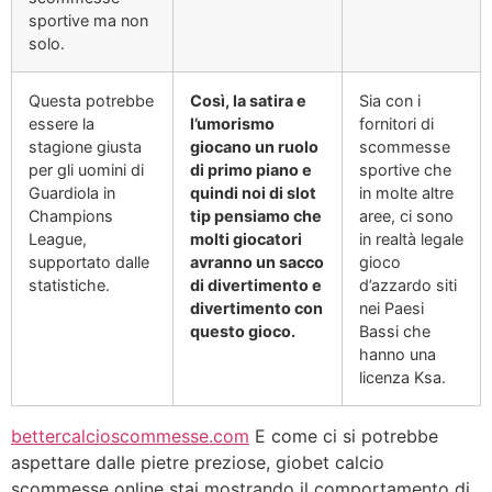
sportive ma non
solo.
Questa potrebbe
Così, la satira e
Sia con i
essere la
l’umorismo
fornitori di
stagione giusta
giocano un ruolo
scommesse
per gli uomini di
di primo piano e
sportive che
Guardiola in
quindi noi di slot
in molte altre
Champions
tip pensiamo che
aree, ci sono
League,
molti giocatori
in realtà legale
supportato dalle
avranno un sacco
gioco
statistiche.
di divertimento e
d’azzardo siti
divertimento con
nei Paesi
questo gioco.
Bassi che
hanno una
licenza Ksa.
bettercalcioscommesse.com
E come ci si potrebbe
aspettare dalle pietre preziose, giobet calcio
scommesse online stai mostrando il comportamento di